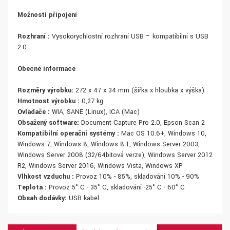
Možnosti připojení
Rozhraní :
Vysokorychlostní rozhraní USB – kompatibilní s USB
2.0
Obecné informace
Rozměry výrobku:
272 x 47 x 34 mm (šířka x hloubka x výška)
Hmotnost výrobku :
0,27 kg
Ovladače :
WIA, SANE (Linux), ICA (Mac)
Obsažený software:
Document Capture Pro 2.0, Epson Scan 2
Kompatibilní operační systémy :
Mac OS 10.6+, Windows 10,
Windows 7, Windows 8, Windows 8.1, Windows Server 2003,
Windows Server 2008 (32/64bitová verze), Windows Server 2012
R2, Windows Server 2016, Windows Vista, Windows XP
Vlhkost vzduchu :
Provoz 10% - 85%, skladování 10% - 90%
Teplota :
Provoz 5° C - 35° C, skladování -25° C - 60° C
Obsah dodávky:
USB kabel