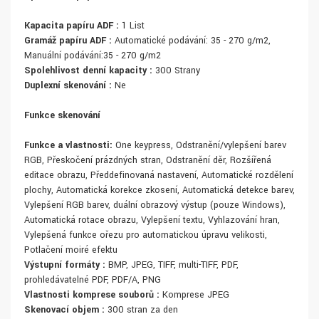
Kapacita papíru ADF :
1 List
Gramáž papíru ADF :
Automatické podávání: 35 - 270 g/m2,
Manuální podávání:35 - 270 g/m2
Spolehlivost denní kapacity :
300 Strany
Duplexní skenování :
Ne
Funkce skenování
Funkce a vlastnosti:
One keypress, Odstranění/vylepšení barev
RGB, Přeskočení prázdných stran, Odstranění děr, Rozšířená
editace obrazu, Předdefinovaná nastavení, Automatické rozdělení
plochy, Automatická korekce zkosení, Automatická detekce barev,
Vylepšení RGB barev, duální obrazový výstup (pouze Windows),
Automatická rotace obrazu, Vylepšení textu, Vyhlazování hran,
Vylepšená funkce ořezu pro automatickou úpravu velikosti,
Potlačení moiré efektu
Výstupní formáty :
BMP, JPEG, TIFF, multi-TIFF, PDF,
prohledávatelné PDF, PDF/A, PNG
Vlastnosti komprese souborů :
Komprese JPEG
Skenovací objem :
300 stran za den