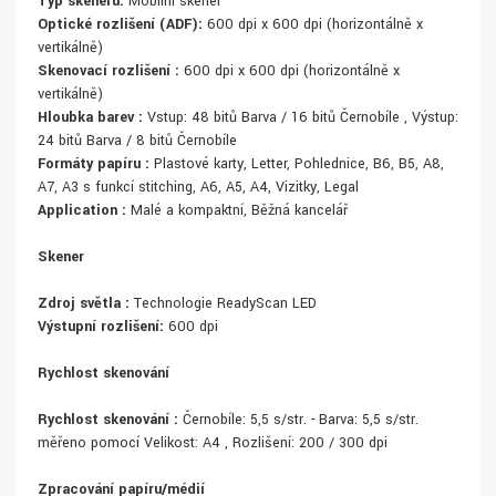
Typ skeneru:
Mobilní skener
Optické rozlišení (ADF):
600 dpi x 600 dpi (horizontálně x
vertikálně)
Skenovací rozlišení :
600 dpi x 600 dpi (horizontálně x
vertikálně)
Hloubka barev :
Vstup: 48 bitů Barva / 16 bitů Černobíle , Výstup:
24 bitů Barva / 8 bitů Černobíle
Formáty papíru :
Plastové karty, Letter, Pohlednice, B6, B5, A8,
A7, A3 s funkcí stitching, A6, A5, A4, Vizitky, Legal
Application :
Malé a kompaktní, Běžná kancelář
Skener
Zdroj světla :
Technologie ReadyScan LED
Výstupní rozlišení:
600 dpi
Rychlost skenování
Rychlost skenování :
Černobíle: 5,5 s/str. - Barva: 5,5 s/str.
měřeno pomocí Velikost: A4 , Rozlišení: 200 / 300 dpi
Zpracování papíru/médií