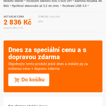
Mobilní skener • Rozlišení skeneru 600 x 600 DPI • Barevná hloubka 48
Bitů • Rychlost skenování až 5,5 str./min. • Rozhraní USB 3.0 •
AKTUÁLNÍ CENA
2 344 Kč
Cena bez
2 836 Kč
DPH
včetně DPH 21%
Dnes za speciální cenu a s
dopravou zdarma
Objednejte tento produkt ještě dnes a získáte jej za
sníženou cenu + dopravu zdarma.
Do košíku