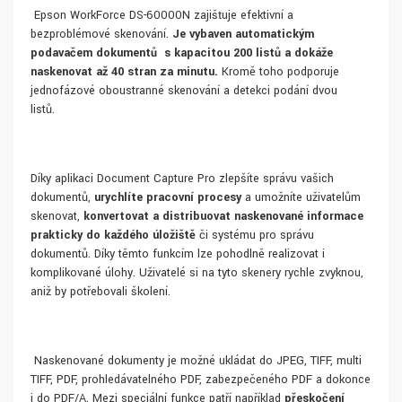
Epson WorkForce DS-60000N zajišťuje efektivní a
bezproblémové skenování.
Je vybaven automatickým
podavačem dokumentů s kapacitou 200 listů
a dokáže
naskenovat až 40 stran za minutu.
Kromě toho podporuje
jednofázové oboustranné skenování a detekci podání dvou
listů.
Díky aplikaci Document Capture Pro zlepšíte správu vašich
dokumentů,
urychlíte pracovní procesy
a umožníte uživatelům
skenovat,
konvertovat a distribuovat naskenované informace
prakticky do každého úložiště
či systému pro správu
dokumentů. Díky těmto funkcím lze pohodlně realizovat i
komplikované úlohy. Uživatelé si na tyto skenery rychle zvyknou,
aniž by potřebovali školení.
Naskenované dokumenty je možné ukládat do JPEG, TIFF, multi
TIFF, PDF, prohledávatelného PDF, zabezpečeného PDF a dokonce
i do PDF/A. Mezi speciální funkce patří například
přeskočení