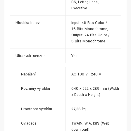
B6, Letter, Legal,
Executive
Hloubka barev
Input: 48 Bits Color /
16 Bits Monochrome,
Output: 24 Bits Color /
8 Bits Monochrome
Ultrazvuk. senzor
Yes
Napájení
AC 100 V - 240 V
Rozměry výrobku
640‎ x 522 x 289 mm (Width
x Depth x Height)
Hmotnost výrobku
27,38 kg
Ovladače
TWAIN, WIA, ISIS (Web
download)