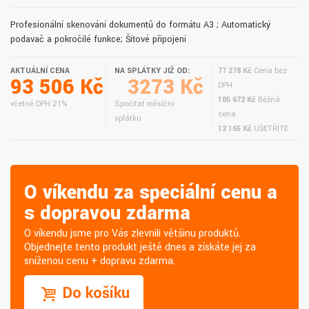
Profesionální skenování dokumentů do formátu A3 ; Automatický
podavač a pokročilé funkce; Šíťové připojení
AKTUÁLNÍ CENA
NA SPLÁTKY JIŽ OD:
77 278 Kč
Cena bez
93 506 Kč
3273 Kč
DPH
105 672 Kč
Běžná
včetně DPH 21%
Spočítat měsíční
cena
splátku
12 165 Kč
UŠETŘÍTE
O víkendu za speciální cenu a
s dopravou zdarma
O víkendu jsme pro Vás zlevnili většinu produktů.
Objednejte tento produkt ještě dnes a získáte jej za
sníženou cenu + dopravu zdarma.
Do košíku