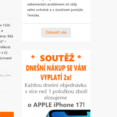
sebemenším problémem mi vždy
pro syna. Za 
velmi ochotně a s úsměvem pomůže
Terezka.
 x 1520
 a
Zobrazit vše
rva: Bílá
55° •
elikost
 x š):
rizované
bez DPH