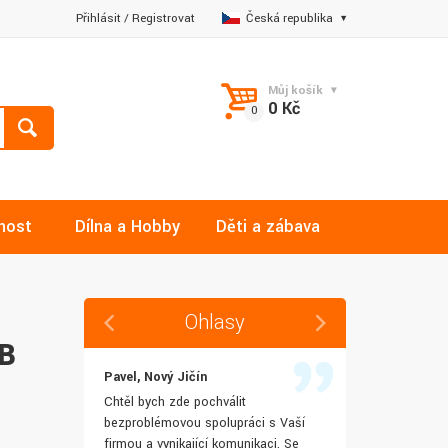
Přihlásit
/
Registrovat
Česká republika
Můj košík
0 Kč
nost
Dílna a Hobby
Děti a zábava
Ohlasy
B
Pavel, Nový Jičín
Jana, Libere
 rychlost
Chtěl bych zde pochválit
Výborná komu
šenostem
bezproblémovou spolupráci s Vaší
Ochotně mi z
užívat i IT
firmou a vynikající komunikaci. Se
dotazy a ještě