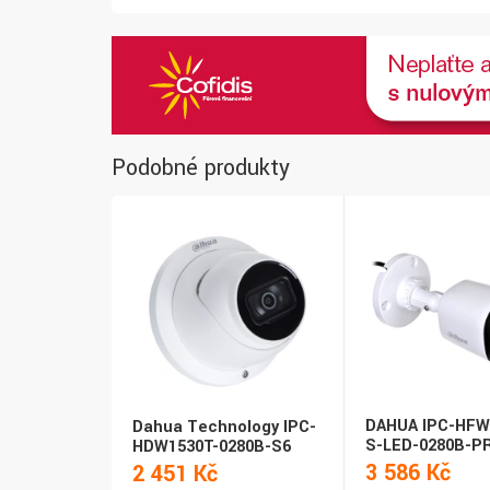
Podobné produkty
DAHUA IPC-HFW
Dahua Technology IPC-
S-LED-0280B-P
HDW1530T-0280B-S6
3 586 Kč
2 451 Kč