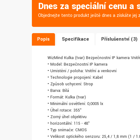
Dnes za speciální cenu a
Objednejte tento produkt ještě dnes a získáte je
Popis
Specifikace
Příslušenství (3)
WizMind Kulka (tvar) Bezpečnostní IP kamera Vnitř
• Model: Bezpečnostní IP kamera
• Umístění / poloha: Vnitřní a venkovní
• Technologie propojení: Kabel
• Způsob uchycení: Strop
• Barva: Bílá
• Formát: Kulka (tvar)
• Minimální osvětlení: 0,0005 lx
• Úhel rotace: 355°
• Zorný úhel objektivu
• horizontální: 115 - 48°
• Typ snímače: CMOS
• Velikost optického senzoru: 25,4 / 1,8 mm (1 / 1.