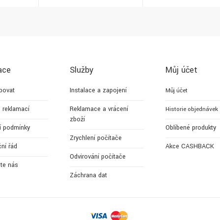
ace
Služby
Můj účet
povat
Instalace a zapojení
Můj účet
 reklamací
Reklamace a vrácení
Historie objednávek
zboží
í podmínky
Oblíbené produkty
Zrychlení počítače
ní řád
Akce CASHBACK
Odvirování počítače
jte nás
Záchrana dat