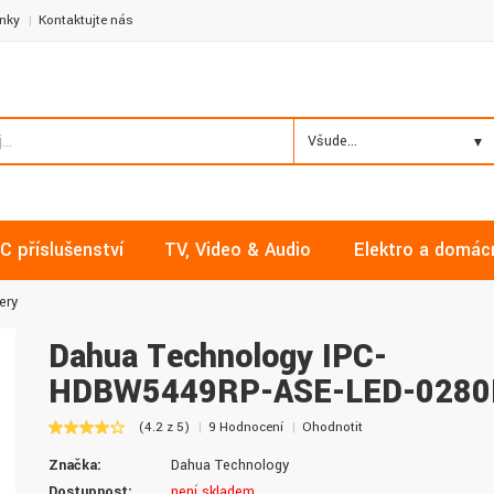
nky
Kontaktujte nás
Všude...
C příslušenství
TV, Video & Audio
Elektro a domác
ery
Dahua Technology IPC-
HDBW5449RP-ASE-LED-0280
Milan, Mělník
David, Praha
(4.2 z 5)
9 Hodnocení
Ohodnotit
Nakupoval jsem zde již několikrát a
Nalákali mě na nízké ceny a
Značka:
Dahua Technology
vždy v pořádku. Vše skladem a za
doručení. Díky dobrým zku
normální ceny. Třešničkou na dortu je
jsem pro svou firmu začal vy
Dostupnost:
není skladem