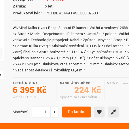
doručení do druhého dne.
služby. Vřele doporučuji.
Záruka:
5 let
Produktový kód:
IPC-HDBW5449R-ASE-LED-0280B
WizMind Kulka (tvar) Bezpečnostní IP kamera Vnitřní a venkovní 2688
px Strop • Model: Bezpečnostní IP kamera • Umístění / poloha: Vnitřní
venkovní • Technologie propojení: Kabel • Způsob uchycení: Strop • Ba
• Formát: Kulka (tvar) • Minimální osvětlení: 0,0005 lx • Úhel rotace: 3
Zorný úhel objektivu • horizontální: 115 - 48° • Typ snímače: CMOS • V
optického senzoru: 25,4 / 1,8 mm (1 / 1.8") • Počet účinných pixelů (v
2688 x 1520 px • Ohnisková vzdálenost: 2.7 - 12 mm • Ohnisko: Moto
• Vzdálenost detekce (širokoúhlý): 60,4 m •
AKTUÁLNÍ CENA
NA SPLÁTKY JIŽ OD:
5 285 Kč
Cena 
6 395 Kč
224 Kč
včetně DPH 21%
Spočítat měsíční splátku
Do košíku
Množství:
-
+