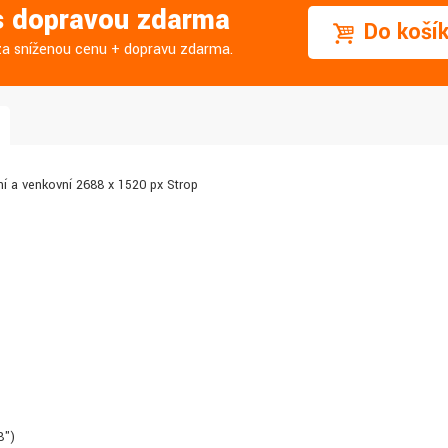
 s dopravou zdarma
Do koší
j za sníženou cenu + dopravu zdarma.
ní a venkovní 2688 x 1520 px Strop
8")