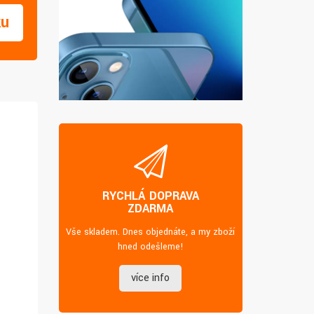
ku
RYCHLÁ DOPRAVA
ZDARMA
Vše skladem. Dnes objednáte, a my zboží
hned odešleme!
více info