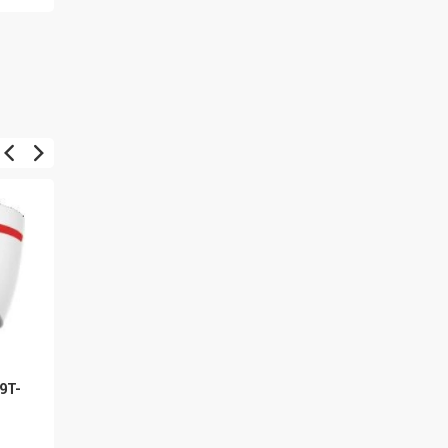
9T-
Dahua IPC-HFW2649TL-
Dahua IPC-
S-LED-0280B
HDW2449TM-S-IL-0280
3 081 Kč
3 326 Kč