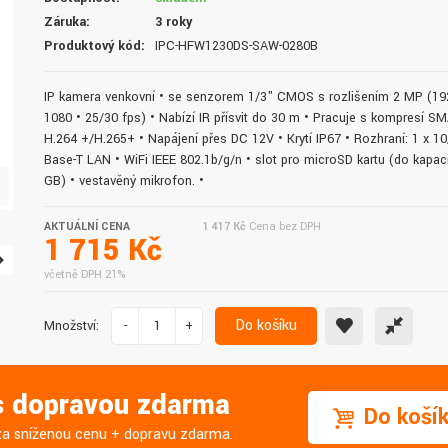
doručení do druhého dne.
služby. Vřele doporučuji.
Záruka:
3 roky
Produktový kód:
IPC-HFW1230DS-SAW-0280B
IP kamera venkovní • se senzorem 1/3" CMOS s rozlišením 2 MP (19
1080 • 25/30 fps) • Nabízí IR přísvit do 30 m • Pracuje s kompresí S
H.264 +/H.265+ • Napájení přes DC 12V • Krytí IP67 • Rozhraní: 1 x 1
Base-T LAN • WiFi IEEE 802.1b/g/n • slot pro microSD kartu (do kapac
GB) • vestavěný mikrofon. •
AKTUÁLNÍ CENA
1 417 Kč
Cena bez DPH
1 715 Kč
včetně DPH 21%
Do košíku
Množství:
-
+
 s dopravou zdarma
Do koší
j za sníženou cenu + dopravu zdarma.