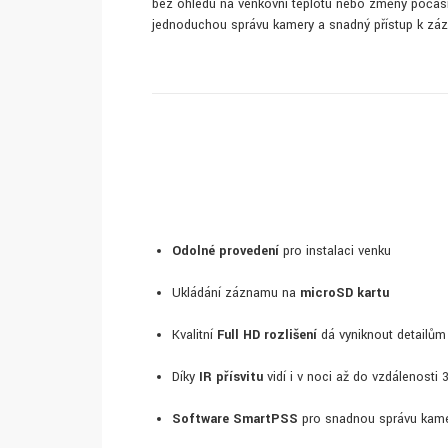
bez ohledu na venkovní teplotu nebo změny počasí
jednoduchou správu kamery a snadný přístup k zá
Odolné provedení
pro instalaci venku
Ukládání záznamu na
microSD kartu
Kvalitní
Full HD rozlišení
dá vyniknout detailům
Díky
IR přísvitu
vidí i v noci až do vzdálenosti 
Software SmartPSS
pro snadnou správu kam