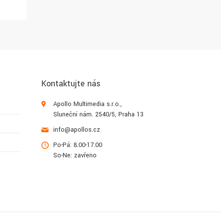
1 752 Kč
2 277 Kč
Kontaktujte nás
Apollo Multimedia s.r.o.,
Sluneční nám. 2540/5, Praha 13
info@apollos.cz
Po-Pá: 8.00-17.00
So-Ne: zavřeno