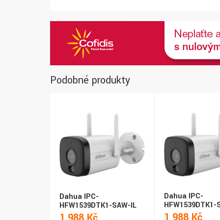
Podobné produkty
Dahua IPC-
Dahua IPC-
HFW1539DTK1-S
HFW1539DTK1-SAW-IL
1 988 Kč
1 988 Kč