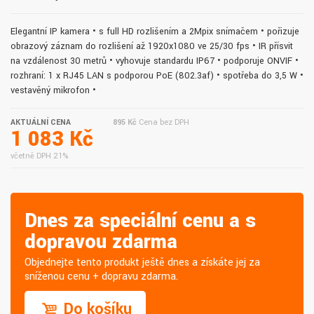
Elegantní IP kamera • s full HD rozlišením a 2Mpix snímačem • pořizuje
obrazový záznam do rozlišení až 1920x1080 ve 25/30 fps • IR přísvit
na vzdálenost 30 metrů • vyhovuje standardu IP67 • podporuje ONVIF •
rozhraní: 1 x RJ45 LAN s podporou PoE (802.3af) • spotřeba do 3,5 W •
vestavěný mikrofon •
AKTUÁLNÍ CENA
895 Kč
Cena bez DPH
1 083 Kč
včetně DPH 21%
Dnes za speciální cenu a s
dopravou zdarma
Objednejte tento produkt ještě dnes a získáte jej za
sníženou cenu + dopravu zdarma.
Do košíku