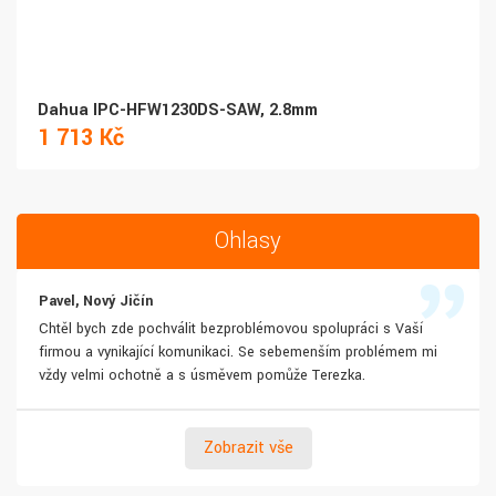
Dahua IPC-HFW1230DS-SAW, 2.8mm
1 713 Kč
Ohlasy
Pavel, Nový Jičín
Chtěl bych zde pochválit bezproblémovou spolupráci s Vaší
firmou a vynikající komunikaci. Se sebemenším problémem mi
vždy velmi ochotně a s úsměvem pomůže Terezka.
Zobrazit vše