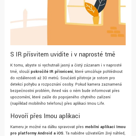
S IR přísvitem uvidíte i v naprosté tmě
K tomu, abyste si vychutnali jasný a čistý zázanam i v naprosté
tmě, slouží
pokročilé IR přisvícení
, které umožňuje pohlédnout
do vzdálenosti až 30 metrů. Součástí přístroje je sstom pro
detekcí pohybu a rozpoznání osoby. Pokud kamera zaznamená
bezpečnostní problém, ihned vás o něm bude informovat přes
upozornění, které zašle do popojeného chytrého zařízení
(například mobilního telefonu) přes aplikaci Imou Life.
Hovoří přes Imou aplikaci
Kameru je možné na dálku spravovat přes
mobilní aplikaci Imou
pro platformy Android a iOS
. Ta nabídne uživatelům živý náhled,