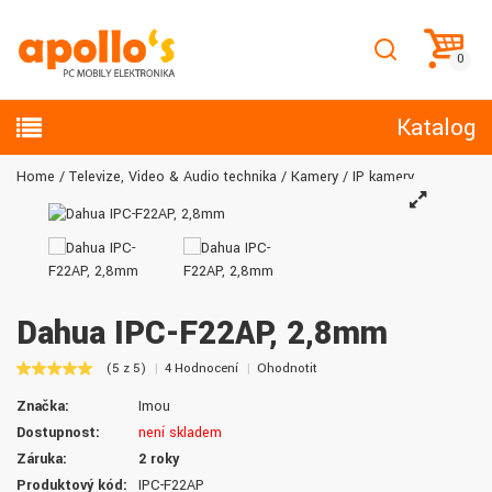
Katalog
Home
Televize, Video & Audio technika
Kamery
IP kamery
Dahua IPC-F22AP, 2,8mm
(5 z 5)
4 Hodnocení
Ohodnotit
Značka:
Imou
Dostupnost:
není skladem
Záruka:
2 roky
Produktový kód:
IPC-F22AP