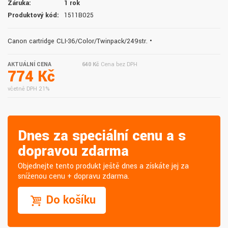
Záruka:
1 rok
Produktový kód:
1511B025
Canon cartridge CLI-36/Color/Twinpack/249str. •
AKTUÁLNÍ CENA
640 Kč
Cena bez DPH
774 Kč
včetně DPH 21%
Dnes za speciální cenu a s
dopravou zdarma
Objednejte tento produkt ještě dnes a získáte jej za
sníženou cenu + dopravu zdarma.
Do košíku