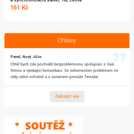
a synchronizační kabel, 1m, černá
161 Kč
Ohlasy
Pavel, Nový Jičín
Chtěl bych zde pochválit bezproblémovou spolupráci s Vaší
firmou a vynikající komunikaci. Se sebemenším problémem mi
vždy velmi ochotně a s úsměvem pomůže Terezka.
Zobrazit vše