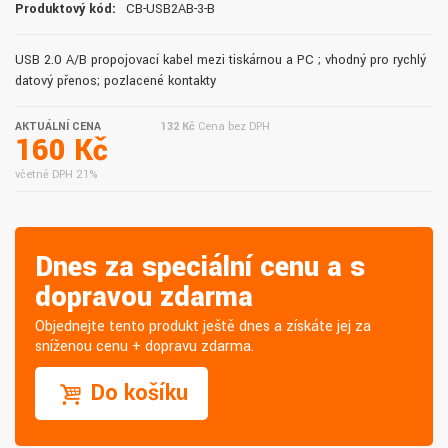
Produktový kód:
CB-USB2AB-3-B
USB 2.0 A/B propojovací kabel mezi tiskárnou a PC ; vhodný pro rychlý
datový přenos; pozlacené kontakty
AKTUÁLNÍ CENA
132 Kč
Cena bez DPH
160 Kč
včetně DPH 21%
Dnes za speciální cenu a s
dopravou zdarma
Objednejte tento produkt ještě dnes a získáte jej za
sníženou cenu + dopravu zdarma.
Do košíku