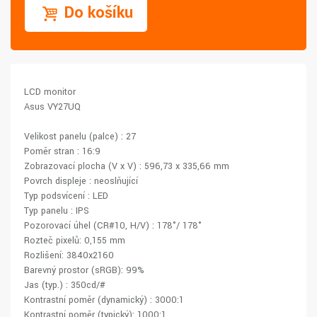
Do košíku
LCD monitor
Asus VY27UQ
Velikost panelu (palce) : 27
Poměr stran : 16:9
Zobrazovací plocha (V x V) : 596,73 x 335,66 mm
Povrch displeje : neoslňující
Typ podsvícení : LED
Typ panelu : IPS
Pozorovací úhel (CR#10, H/V) : 178°/ 178°
Rozteč pixelů: 0,155 mm
Rozlišení: 3840x2160
Barevný prostor (sRGB): 99%
Jas (typ.) : 350cd/#
Kontrastní poměr (dynamický) : 3000:1
Kontrastní poměr (typický): 1000:1