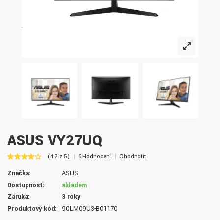
ASUS VY27UQ
(4.2 z 5)
6 Hodnocení
Ohodnotit
Značka:
ASUS
Dostupnost:
skladem
Záruka:
3 roky
Produktový kód:
90LM09U3-B01170