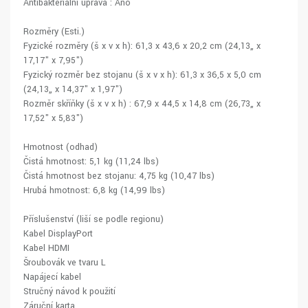
Antibakteriální úprava : Ano
Rozměry (Esti.)
Fyzické rozměry (š x v x h): 61,3 x 43,6 x 20,2 cm (24,13„ x
17,17" x 7,95")
Fyzický rozměr bez stojanu (š x v x h): 61,3 x 36,5 x 5,0 cm
(24,13„ x 14,37" x 1,97")
Rozměr skříňky (š x v x h) : 67,9 x 44,5 x 14,8 cm (26,73„ x
17,52" x 5,83")
Hmotnost (odhad)
Čistá hmotnost: 5,1 kg (11,24 lbs)
Čistá hmotnost bez stojanu: 4,75 kg (10,47 lbs)
Hrubá hmotnost: 6,8 kg (14,99 lbs)
Příslušenství (liší se podle regionu)
Kabel DisplayPort
Kabel HDMI
Šroubovák ve tvaru L
Napájecí kabel
Stručný návod k použití
Záruční karta