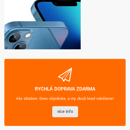
RYCHLÁ DOPRAVA ZDARMA
Vše skladem. Dnes objednáte, a my zboží hned odešleme!
více info