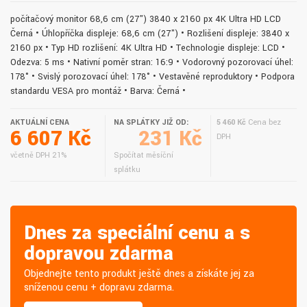
počítačový monitor 68,6 cm (27") 3840 x 2160 px 4K Ultra HD LCD
Černá • Úhlopříčka displeje: 68,6 cm (27") • Rozlišení displeje: 3840 x
2160 px • Typ HD rozlišení: 4K Ultra HD • Technologie displeje: LCD •
Odezva: 5 ms • Nativní poměr stran: 16:9 • Vodorovný pozorovací úhel:
178° • Svislý porozovací úhel: 178° • Vestavěné reproduktory • Podpora
standardu VESA pro montáž • Barva: Černá •
AKTUÁLNÍ CENA
NA SPLÁTKY JIŽ OD:
5 460 Kč
Cena bez
6 607 Kč
231 Kč
DPH
včetně DPH 21%
Spočítat měsíční
splátku
Dnes za speciální cenu a s
dopravou zdarma
Objednejte tento produkt ještě dnes a získáte jej za
sníženou cenu + dopravu zdarma.