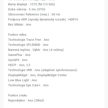
Barvy displeje : 1073,7M (10 bitů)
Doba odezvy : 5 ms (GTG)
Obnovovací frekvence (max.) : 60 Hz
Podpora HDR (vysoký dynamický rozsah) : HDR10
Bez blikání : Ano
Funkce videa
Technologie Trace Free : Ano
Technologie SPLENDID : Ano
Barevná teplota . Výběr : Ano (4 režimy)
GamePlus : Ano
QuickFit : Ano
HDCP : Ano, 2.2
Technologie VRR : Ano (adaptivní synchronizace)
DisplayWidget : Ano, DisplayWidget Center
Low Blue Light : Ano
Technologie Eye Care+ : Ano
Funkce zvuku
Reproduktor : Ano (2Wx2)