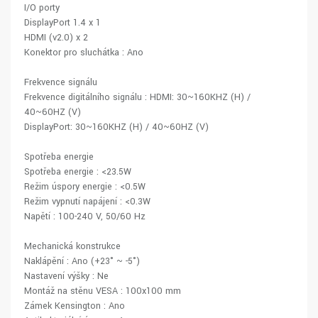
I/O porty
DisplayPort 1.4 x 1
HDMI (v2.0) x 2
Konektor pro sluchátka : Ano
Frekvence signálu
Frekvence digitálního signálu : HDMI: 30~160KHZ (H) /
40~60HZ (V)
DisplayPort: 30~160KHZ (H) / 40~60HZ (V)
Spotřeba energie
Spotřeba energie : <23.5W
Režim úspory energie : <0.5W
Režim vypnutí napájení : <0.3W
Napětí : 100-240 V, 50/60 Hz
Mechanická konstrukce
Naklápění : Ano (+23° ~ -5°)
Nastavení výšky : Ne
Montáž na stěnu VESA : 100x100 mm
Zámek Kensington : Ano