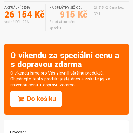
AKTUÁLNÍ CENA
NA SPLÁTKY JIŽ OD:
21 615 Kč
Cena bez
26 154 Kč
915 Kč
DPH
včetně DPH 21%
Spočítat měsíční
splátku
O víkendu za speciální cenu a
s dopravou zdarma
O víkendu jsme pro Vás zlevnili většinu produktů.
Objednejte tento produkt ještě dnes a získáte jej za
sníženou cenu + dopravu zdarma.
Do košíku
Procesor