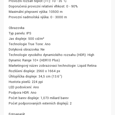
Provozní rozsah teplot (T-T): 10 - 35 °C
Doporučená provozní relativní vlhkost: 0 - 90%
Maximální přepravní výška: 10500 m
Provozní nadmořská výška: 0 - 3000 m
Obrazovka
Typ panelu: IPS
Jas displeje: 500 cd/m²
Technologie True Tone: Ano
Dotyková obrazovka: Ne
Technologie vysokého dynamického rozsahu (HDR): High
Dynamic Range 10+ (HDR10 Plus)
Marketingový název zobrazovací technologie: Liquid Retina
Rozlišení displeje: 2560 x 1664 px
Úhlopříčka displeje: 34,5 cm (13.6")
Hustota pixelů: 224 ppi
LED podsvícení: Ano
Podpora HDR: Ano
Počet barev displeje: 1,073 miliard barev
Počet podporovaných externích displejů: 2
Fotoaparát