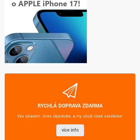
RYCHLÁ DOPRAVA ZDARMA
Vše skladem. Dnes objednáte, a my zboží hned odešleme!
více info