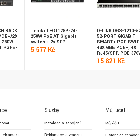
CH RACK
Tenda TEG1128P-24-
D-LINK DGS-1210-
POE+/2X
250W PoE AT Gigabit
52-PORT GIGABIT
 250W
switch + 2x SFP
SMART+ POE SWIT
 RSFE-
48X GBE POE+, 4X
5 577 Kč
RJ45/SFP, POE 370
15 821 Kč
ace
Služby
Můj účet
povat
Instalace a zapojení
Můj účet
 reklamací
Reklamace a vrácení
Historie objednávek