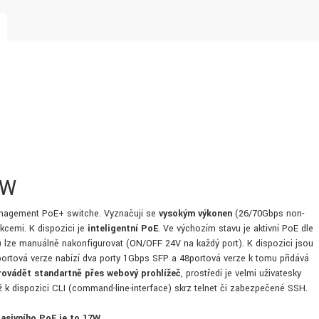
0W
anagement PoE+ switche. Vyznačují se
vysokým výkonen
(26/70Gbps non-
kcemi. K dispozici je
inteligentní PoE
. Ve výchozím stavu je aktivní PoE dle
V) lze manuálně nakonfigurovat (ON/OFF 24V na každý port). K dispozici jsou
portová verze nabízí dva porty 1Gbps SFP a 48portová verze k tomu přidává
rovádět standartně přes webový prohlížeč
, prostředí je velmi uživatesky
aktéž k dispozici CLI (command-line-interface) skrz telnet či zabezpečené SSH.
pasivního PoE je to 17W.