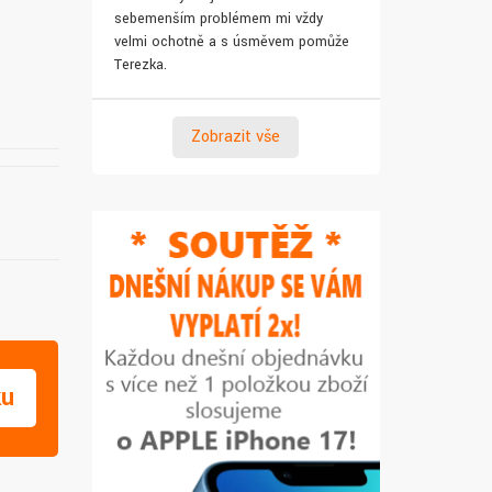
sebemenším problémem mi vždy
pro syna. Za 
velmi ochotně a s úsměvem pomůže
Terezka.
Zobrazit vše
ku