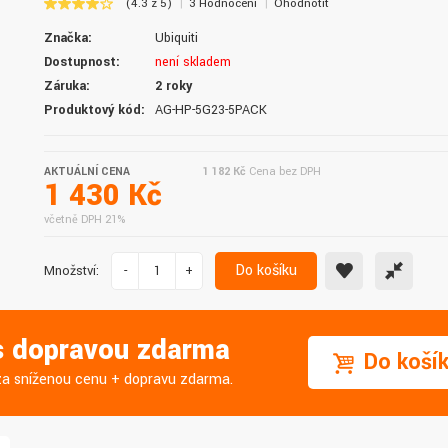
(4.3 z 5)
3 Hodnocení
Ohodnotit
doručení do druhého dne.
služby. Vřele doporučuji.
Značka:
Ubiquiti
Dostupnost:
není skladem
Záruka:
2 roky
Produktový kód:
AG-HP-5G23-5PACK
AKTUÁLNÍ CENA
1 182 Kč
Cena bez DPH
1 430 Kč
včetně DPH 21%
Do košíku
Množství:
-
+
 s dopravou zdarma
Do koší
j za sníženou cenu + dopravu zdarma.