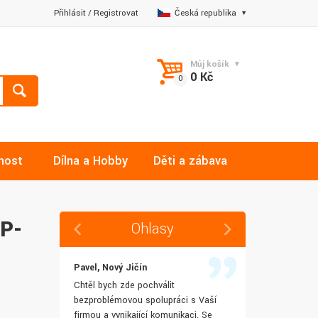
Přihlásit
/
Registrovat
Česká republika
Můj košík
0 Kč
nost
Dílna a Hobby
Děti a zábava
HP-
Ohlasy
Pavel, Nový Jičín
Jana, Libere
 rychlost
Chtěl bych zde pochválit
Výborná komu
šenostem
bezproblémovou spolupráci s Vaší
Ochotně mi z
užívat i IT
firmou a vynikající komunikaci. Se
dotazy a ještě