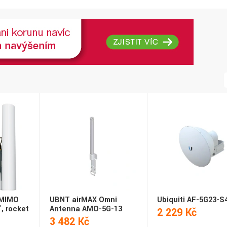
 MIMO
UBNT airMAX Omni
Ubiquiti AF-5G23-S
, rocket
Antenna AMO-5G-13
2 229 Kč
3 482 Kč