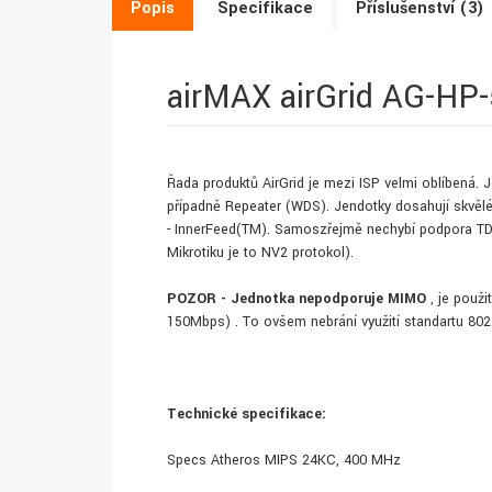
Popis
Specifikace
Příslušenství (3)
airMAX airGrid AG-HP
Řada produktů AirGrid je mezi ISP velmi oblíbená. J
případně Repeater (WDS). Jendotky dosahují skvěléh
- InnerFeed(TM). Samoszřejmě nechybí podpora T
Mikrotiku je to NV2 protokol).
POZOR - Jednotka nepodporuje MIMO
, je použ
150Mbps) . To ovšem nebrání využití standartu 80
Technické specifikace:
Specs Atheros MIPS 24KC, 400 MHz