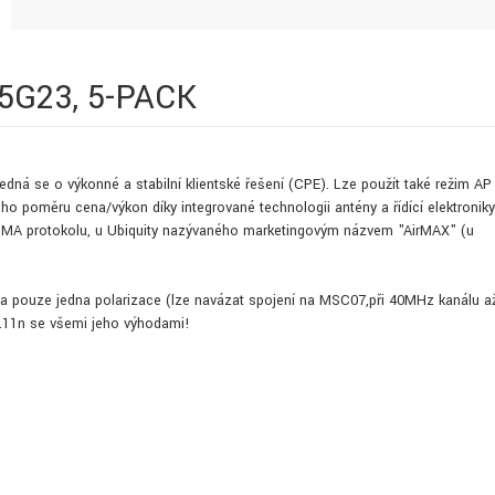
-5G23, 5-PACK
edná se o výkonné a stabilní klientské řešení (CPE). Lze použít také režim AP
o poměru cena/výkon díky integrované technologii antény a řídící elektroniky
DMA protokolu, u Ubiquity nazývaného marketingovým názvem "AirMAX" (u
ita pouze jedna polarizace (lze navázat spojení na MSC07,při 40MHz kanálu a
2.11n se všemi jeho výhodami!