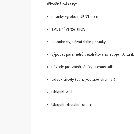
Užitečné odkazy:
stránky výrobce UBNT.com
aktuální verze airOS
datasheety, uživatelské příručky
výpočet parametrů bezdrátového spoje - AirLink
návody pro začátečníky - BeansTalk
video-návody (ubnt youtube channel)
Ubiquiti Wiki
Ubiquiti oficiální fórum