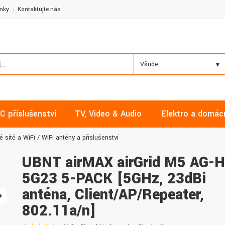
nky
Kontaktujte nás
Všude...
C příslušenství
TV, Video & Audio
Elektro a domác
 sítě a WiFi
WiFi antény a příslušenství
UBNT airMAX airGrid M5 AG-
5G23 5-PACK [5GHz, 23dBi
anténa, Client/AP/Repeater,
Milan, Mělník
David, Praha
Nakupoval jsem zde již několikrát a
Nalákali mě na nízké ceny a
802.11a/n]
vždy v pořádku. Vše skladem a za
doručení. Díky dobrým zku
normální ceny. Třešničkou na dortu je
jsem pro svou firmu začal vy