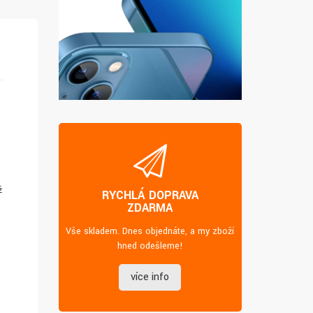
ž
RYCHLÁ DOPRAVA
ZDARMA
Vše skladem. Dnes objednáte, a my zboží
hned odešleme!
více info