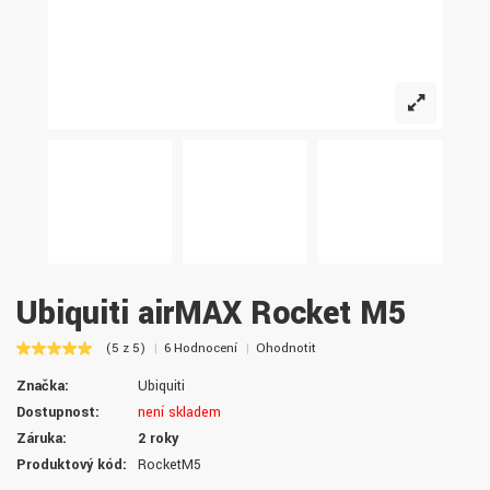
Ubiquiti airMAX Rocket M5
(5 z 5)
6 Hodnocení
Ohodnotit
Značka:
Ubiquiti
Dostupnost:
není skladem
Záruka:
2 roky
Produktový kód:
RocketM5