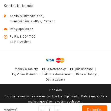
Kontaktujte nás
Apollo Multimedia s.r.o.,
Sluneční nám. 2540/5, Praha 13
info@apollos.cz
Po-Pá: 8.00-17.00
So-Ne: zavřeno
Mobily a Tablety
PC a Notebooky
PC příslušenství
TV, Video & Audio
Elektro a domácnost
Dílna a Hobby
Děti a zábava
© 2017-2026
Apollo Multimedia
. All Rights Reserved.
Cookies
Používáme nezbytné cookies pro košík a objednávku. Další (analytické a
marketingové) jen s vaším souhlasem.
Odmítnout vše
Podrobné nastavení
Přijmout vše
Do košíku
Množství:
-
+