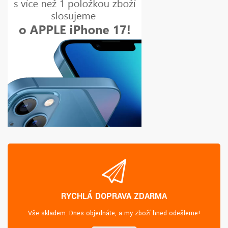
RYCHLÁ DOPRAVA ZDARMA
Vše skladem. Dnes objednáte, a my zboží hned odešleme!