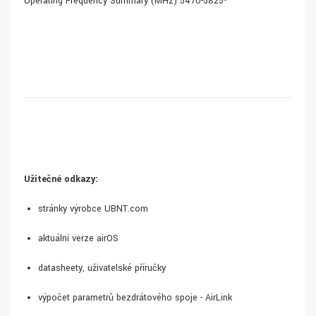
Operating Frequency Summary (MHz) 5470-5825•
Užitečné odkazy:
stránky výrobce UBNT.com
aktuální verze airOS
datasheety, uživatelské příručky
výpočet parametrů bezdrátového spoje - AirLink