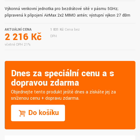
Výkonná venkovní jednotka pro bezdrátové sítě v pásmu 5GHz;
připravená k připojení AirMax 2x2 MIMO antén; výstupní výkon 27 dBm
AKTUÁLNÍ CENA
1 831 Kč
Cena bez
2 216 Kč
DPH
včetně DPH 21%
Dnes za speciální cenu a s
dopravou zdarma
Objednejte tento produkt ještě dnes a získáte jej za
sníženou cenu + dopravu zdarma.
Do košíku