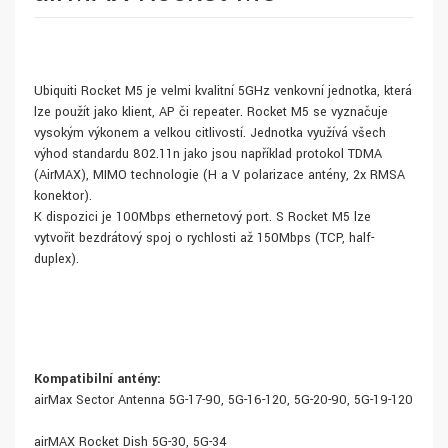
Ubiquiti Rocket M5 je velmi kvalitní 5GHz venkovní jednotka, která
lze použít jako klient, AP či repeater. Rocket M5 se vyznačuje
vysokým výkonem a velkou citlivostí. Jednotka využívá všech
výhod standardu 802.11n jako jsou například protokol TDMA
(AirMAX), MIMO technologie (H a V polarizace antény, 2x RMSA
konektor).
K dispozici je 100Mbps ethernetový port. S Rocket M5 lze
vytvořit bezdrátový spoj o rychlosti až 150Mbps (TCP, half-
duplex).
Kompatibilní antény:
airMax Sector Antenna 5G-17-90, 5G-16-120, 5G-20-90, 5G-19-120
airMAX Rocket Dish 5G-30, 5G-34