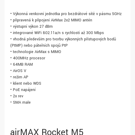
• Výkonná venkovní jednotka pro bezdrátové sítě v pásmu 5GHz
• připravená k připojení AirMax 2x2 MIMO antén
• výstupní výkon 27 dBm
• integrované WiFi 802.11a/n s rychlostí až 300 Mbps
• vhodná především pro tvorbu výkonných přístupových bodů
(PtMP) nebo páteřních spojů PtP
• technologie AirMax s MIMO
• 400MHz procesor
• 64MB RAM
• AirOS V
• režim AP
• klient nebo WDS
• PoE napájení
• 2x rev
• SMA male
airMAX Rocket M5