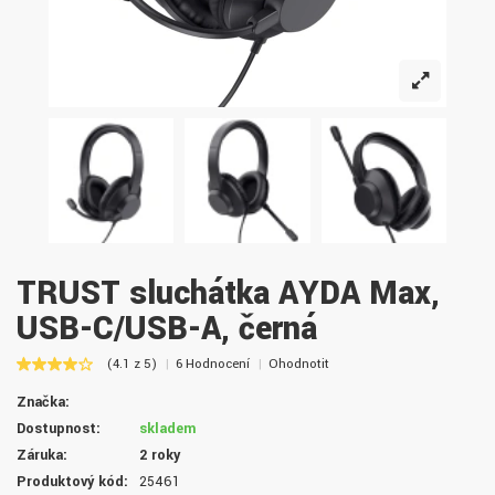
TRUST sluchátka AYDA Max,
USB-C/USB-A, černá
(4.1 z 5)
6 Hodnocení
Ohodnotit
Značka:
Dostupnost:
skladem
Záruka:
2 roky
Produktový kód:
25461