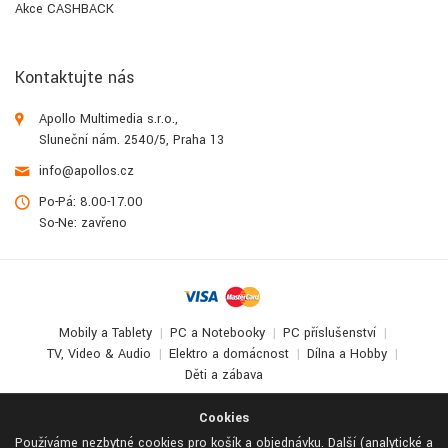
Akce CASHBACK
Kontaktujte nás
Apollo Multimedia s.r.o.,
Sluneční nám. 2540/5, Praha 13
info@apollos.cz
Po-Pá: 8.00-17.00
So-Ne: zavřeno
Mobily a Tablety
PC a Notebooky
PC příslušenství
TV, Video & Audio
Elektro a domácnost
Dílna a Hobby
Děti a zábava
© 2017-2026
Apollo Multimedia
. All Rights Reserved.
Cookies
Používáme nezbytné cookies pro košík a objednávku. Další (analytické a