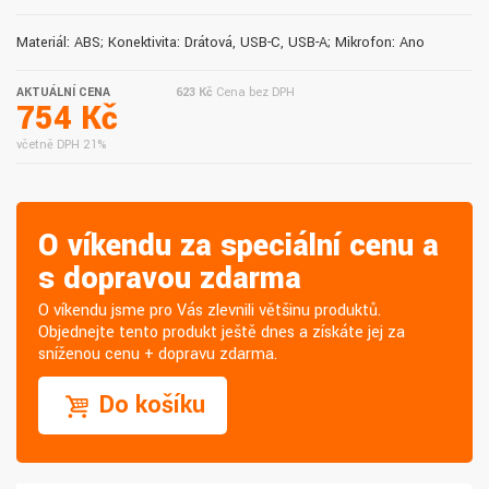
Materiál: ABS; Konektivita: Drátová, USB-C, USB-A; Mikrofon: Ano
AKTUÁLNÍ CENA
623 Kč
Cena bez DPH
754 Kč
včetně DPH 21%
O víkendu za speciální cenu a
s dopravou zdarma
O víkendu jsme pro Vás zlevnili většinu produktů.
Objednejte tento produkt ještě dnes a získáte jej za
sníženou cenu + dopravu zdarma.
Do košíku