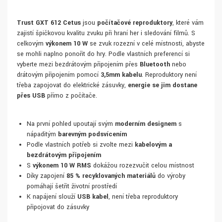
Trust GXT 612 Cetus
jsou
počítačové reproduktory
, které vám
zajistí špičkovou kvalitu zvuku při hraní her i sledování filmů. S
celkovým
výkonem 10 W
se zvuk rozezní v celé místnosti, abyste
se mohli naplno ponořit do hry. Podle vlastních preferencí si
vyberte mezi bezdrátovým připojením přes
Bluetooth
nebo
drátovým připojením pomocí
3,5mm kabelu
. Reproduktory není
třeba zapojovat do elektrické zásuvky,
energie se jim dostane
přes USB
přímo z počítače.
Na první pohled upoutají svým
moderním designem
s
nápaditým
barevným podsvícením
Podle vlastních potřeb si zvolte mezi
kabelovým a
bezdrátovým připojením
S
výkonem 10 W RMS
dokážou rozezvučit celou místnost
Díky zapojení
85 % recyklovaných materiálů
do výroby
pomáhají šetřit životní prostředí
K napájení slouží
USB kabel
, není třeba reproduktory
připojovat do zásuvky