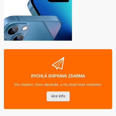
RYCHLÁ DOPRAVA ZDARMA
Vše skladem. Dnes objednáte, a my zboží hned odešleme!
více info