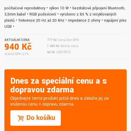
počítačové reproduktory • výkon 10 W • bezdrátové připojení Bluetooth,
3,5mm kabel • RGB podsvícení • vyrobeno z 85 % z recyklovaných
plastů • frekvence 20 Hz až 20 kHz • impedance 2 ohmy • napájení přes
USB •
AKTUÁLNÍ CENA
777 Kč
Cena bez DPH
940 Kč
1 003 Kč
Běžná cena
63 Kč
UŠETŘÍTE
včetně DPH 21%
Dnes za speciální cenu a s
dopravou zdarma
Objednejte tento produkt ještě dnes a získáte jej za
sníženou cenu + dopravu zdarma.
Do košíku