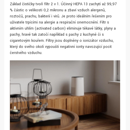
Základ čističky tvoří filtr 2 v 1. Účinný HEPA 13 zachytí až 99,97
% částic o velikosti 0,2 mikronu a zbaví vzduch alergenů,
roztočů, prachu, bakterií i virů. Je proto ideálním řešením pro
uživatele trpícími na alergie a respirační onemocnění. Filtr s
aktivním uhlím (activated carbon) eliminuje těkavé látky, plyny a
pachy, hravě tak zatočí například s pachy z kuchyně či s
cigaretovým kouřem. Filtry jsou doplněny o ionizátor vzduchu,
který do svého okolí vypouští negativní ionty navozující pocit
čerstvého vzduchu.