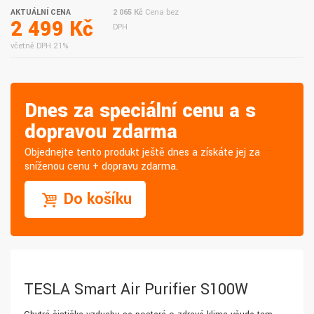
AKTUÁLNÍ CENA
2 065 Kč
Cena bez
2 499 Kč
DPH
včetně DPH 21%
Dnes za speciální cenu a s
dopravou zdarma
Objednejte tento produkt ještě dnes a získáte jej za
sníženou cenu + dopravu zdarma.
Do košíku
TESLA Smart Air Purifier S100W