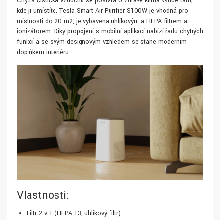
Chytrá čistička vzduchu se postará o zdravé klima všude tam,
kde ji umístíte. Tesla Smart Air Purifier S100W je vhodná pro
místnosti do 20 m2, je vybavena uhlíkovým a HEPA filtrem a
ionizátorem. Díky propojení s mobilní aplikací nabízí řadu chytrých
funkcí a se svým designovým vzhledem se stane moderním
doplňkem interiéru.
Vlastnosti:
Filtr 2 v 1 (HEPA 13, uhlíkový filtr)