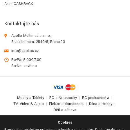
Akce CASHBACK
Kontaktujte nás
Apollo Multimedia s.r.o.,
Sluneční nám. 2540/5, Praha 13
info@apollos.cz
Po-Pá: 8.00-17.00
So-Ne: zavřeno
Mobily a Tablety
PC a Notebooky
PC příslušenství
TV, Video & Audio
Elektro a domácnost
Dílna a Hobby
Děti a zábava
© 2017-2026
Apollo Multimedia
. All Rights Reserved.
Cookies
Používáme nezbytné cookies pro košík a objednávku. Další (analytické a