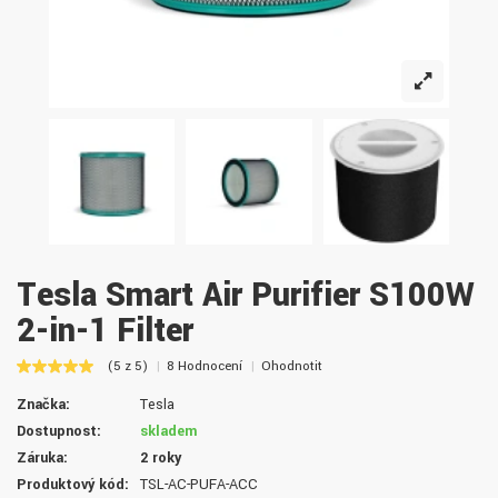
Tesla Smart Air Purifier S100W
2-in-1 Filter
(5 z 5)
8 Hodnocení
Ohodnotit
Značka:
Tesla
Dostupnost:
skladem
Záruka:
2 roky
Produktový kód:
TSL-AC-PUFA-ACC