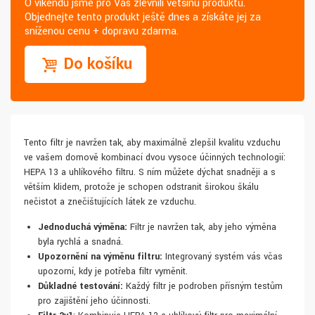
O víkendu jsme pro Vás zlevnili většinu produktů.
Objednejte tento produkt ještě dnes a získáte jej za
sníženou cenu + dopravu zdarma.
Do košíku
Tento filtr je navržen tak, aby maximálně zlepšil kvalitu vzduchu
ve vašem domově kombinací dvou vysoce účinných technologií:
HEPA 13 a uhlíkového filtru. S ním můžete dýchat snadněji a s
větším klidem, protože je schopen odstranit širokou škálu
nečistot a znečišťujících látek ze vzduchu.
Jednoduchá výměna:
Filtr je navržen tak, aby jeho výměna
byla rychlá a snadná.
Upozornění na výměnu filtru:
Integrovaný systém vás včas
upozorní, kdy je potřeba filtr vyměnit.
Důkladné testování:
Každý filtr je podroben přísným testům
pro zajištění jeho účinnosti.