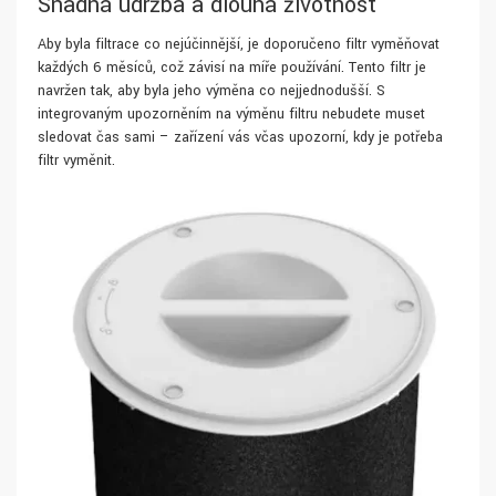
Snadná údržba a dlouhá životnost
Aby byla filtrace co nejúčinnější, je doporučeno filtr vyměňovat
každých 6 měsíců, což závisí na míře používání. Tento filtr je
navržen tak, aby byla jeho výměna co nejjednodušší. S
integrovaným upozorněním na výměnu filtru nebudete muset
sledovat čas sami – zařízení vás včas upozorní, kdy je potřeba
filtr vyměnit.