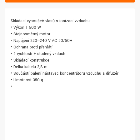
Skládací vysoušeč vlasů s ionizací vzduchu
• Výkon 1 500 W
• Stejnosměrný motor
• Napájení 220‒240 V AC 50/60H
• Ochrana proti přehřátí
• 2 rychlosti + studený vzduch
• Skládací konstrukce
• Délka kabelu 2,8 m
• Součástí balení nástavec koncentrátoru vzduchu a difuzér
• Hmotnost 350 g.
•