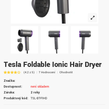
Tesla Foldable Ionic Hair Dryer
(4.2 z 5)
7 Hodnocení
Ohodnotit
Značka:
Dostupnost:
není skladem
Záruka:
2 roky
Produktový kód:
TSL-BT-FIHD