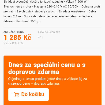
Skládací vysoušeč vlasů s ionizací vzduchu • Výkon 1 500 W •
Stejnosměrný motor • Napájení 220‒240 V AC 50/60H • Ochrana proti
přehřátí • 2 rychlosti + studený vzduch • Skládací konstrukce • Délka
kabelu 2,8 m • Součástí balení nástavec koncentrátoru vzduchu a
difuzér • Hmotnost 350 g. •
AKTUÁLNÍ CENA
1 062 Kč
Cena bez
1 285 Kč
DPH
včetně DPH 21%
Dnes za speciální cenu a s
dopravou zdarma
Objednejte tento produkt ještě dnes a získáte jej za
sníženou cenu + dopravu zdarma.
Do košíku