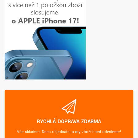
RYCHLÁ DOPRAVA ZDARMA
Vše skladem. Dnes objednáte, a my zboží hned odešleme!