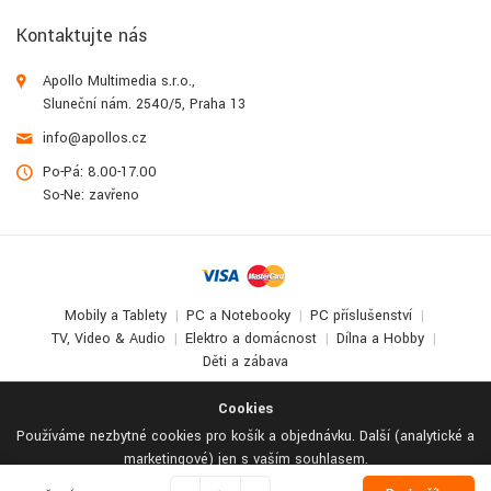
Kontaktujte nás
Apollo Multimedia s.r.o.,
Sluneční nám. 2540/5, Praha 13
info@apollos.cz
Po-Pá: 8.00-17.00
So-Ne: zavřeno
Mobily a Tablety
PC a Notebooky
PC příslušenství
TV, Video & Audio
Elektro a domácnost
Dílna a Hobby
Děti a zábava
© 2017-2026
Apollo Multimedia
. All Rights Reserved.
Cookies
Používáme nezbytné cookies pro košík a objednávku. Další (analytické a
marketingové) jen s vaším souhlasem.