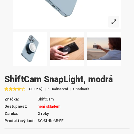
ShiftCam SnapLight, modrá
(4.1 z 5)
5 Hodnocení
Ohodnotit
Značka:
ShiftCam
Dostupnost:
není skladem
Záruka:
2 roky
Produktový kód:
SC-SL-IN-AB-EF