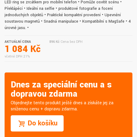
LED ring se zrcátkem pro mobilní telefon • Pomůže osvítit scénu •
Překlápěcí • Ideální na selfie • produktové fotografie a focení
jednoduchých objektů • Praktické kompaktní provedení • Upevnění
soustavou magnetů • Snadná manipulace • Kompatibilní s MagSafe • 4
úrovně jasu. •
AKTUÁLNÍ CENA
896 Kč
Cena bez DPH
1 084 Kč
včetně DPH 21%
Dnes za speciální cenu a s
dopravou zdarma
Objednejte tento produkt ještě dnes a získáte jej za
sníženou cenu + dopravu zdarma.
Do košíku