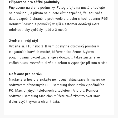
Připraveno pro těžké podmínky
Připraveno na drsné podmínky. Fotografujte na místě a toulejte
se divočinou, a přitom se budete cítit bezpečně, že jsou vaše
data bezpečně chráněna proti vodě a prachu s hodnocením IP65.
Robustní design a pokročilý vnější elastomer dodávají extra
odolnost, aby vydržely i pád z 3 metrů.
Zvolte si svůj styl
Vyberte si. 1TB nebo 2TB vám poskytne obrovský prostor v
elegantních barvách modré, béžové nebo černé. Stylová
pogumovaná rukojeť zabraňuje sklouznutí, takže zůstane ve
vašich rukou. Vezměte si vše s sebou a vypadejte při tom skvěle.
Software pro správu
Nastavte si heslo a získejte nejnovější aktualizace firmwaru se
softwarem přenosných SSD Samsung dostupným v počítačích
PC, Mac, chytrých telefonech a tabletech Android. Pomocí
softwaru Samsung Magician můžete také zkontrolovat stav
disku, zvýšit výkon a chránit data.