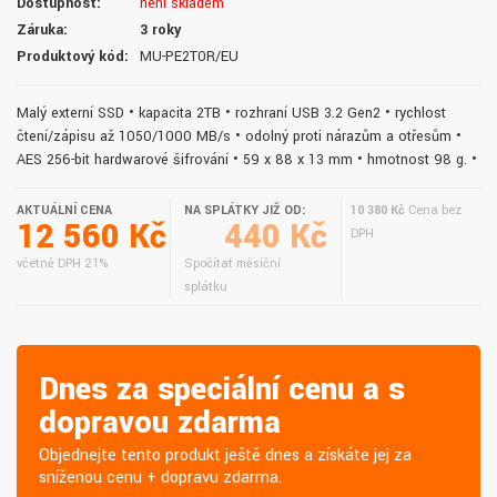
Dostupnost:
není skladem
Záruka:
3 roky
Produktový kód:
MU-PE2T0R/EU
Malý externí SSD • kapacita 2TB • rozhraní USB 3.2 Gen2 • rychlost
čtení/zápisu až 1050/1000 MB/s • odolný proti nárazům a otřesům •
AES 256-bit hardwarové šifrování • 59 x 88 x 13 mm • hmotnost 98 g. •
AKTUÁLNÍ CENA
NA SPLÁTKY JIŽ OD:
10 380 Kč
Cena bez
12 560 Kč
440 Kč
DPH
včetně DPH 21%
Spočítat měsíční
splátku
Dnes za speciální cenu a s
dopravou zdarma
Objednejte tento produkt ještě dnes a získáte jej za
sníženou cenu + dopravu zdarma.