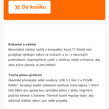
Do košíku
Robustní a odolné
Mimořádně odolný, rychlý a kompaktní. Nový T7 Shield vám
poskytuje vynikající výkon na cestách, a to i v náročných
podmínkách. Superrychlost uvnitř s odolnou vnější ochranou, aby
vaše práce plynula, ať jste kdekoli.
Tvořte plnou rychlostí
Okamžitě přenášejte velké soubory. USB 3.2 Gen 2 a PCIe®
NVMe™ dosahují skvělé sekvenční rychlosti čtení/zápisu 1 050/1
000 MB/s pro úpravy bez zpoždění přímo z disku. High-tech
pryžový exteriér s Dynamic Thermal Guard reguluje teplo, aby
udržoval stabilní výkon i pro velké projekty.