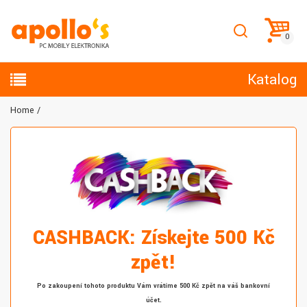
Katalog
Home
CASHBACK: Získejte 500 Kč
zpět!
Po zakoupení tohoto produktu Vám vrátíme 500 Kč zpět na váš bankovní
účet.