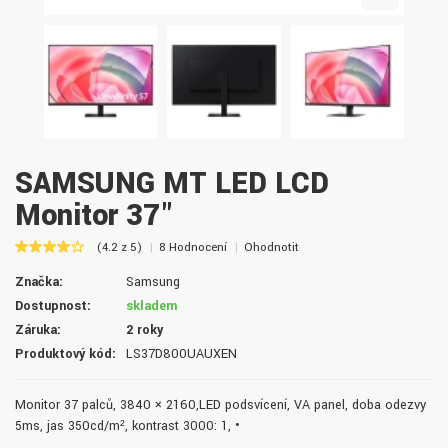
SAMSUNG MT LED LCD
Monitor 37"
(4.2 z 5)
8 Hodnocení
Ohodnotit
Značka:
Samsung
Dostupnost:
skladem
Záruka:
2 roky
Produktový kód:
LS37D800UAUXEN
Monitor 37 palců, 3840 × 2160,LED podsvícení, VA panel, doba odezvy
5ms, jas 350cd/m², kontrast 3000: 1, •