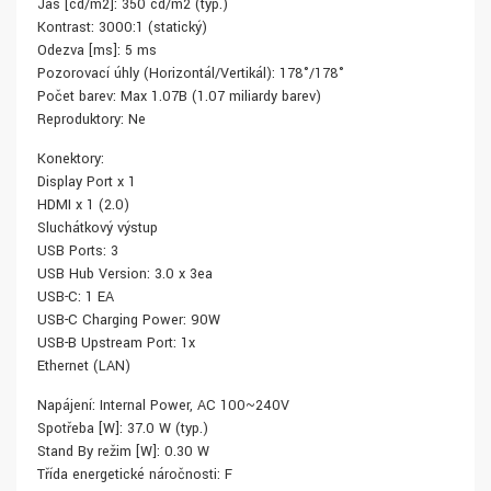
Jas [cd/m2]: 350 cd/m2 (typ.)
Kontrast: 3000:1 (statický)
Odezva [ms]: 5 ms
Pozorovací úhly (Horizontál/Vertikál): 178°/178°
Počet barev: Max 1.07B (1.07 miliardy barev)
Reproduktory: Ne
Konektory:
Display Port x 1
HDMI x 1 (2.0)
Sluchátkový výstup
USB Ports: 3
USB Hub Version: 3.0 x 3ea
USB-C: 1 EA
USB-C Charging Power: 90W
USB-B Upstream Port: 1x
Ethernet (LAN)
Napájení: Internal Power, AC 100~240V
Spotřeba [W]: 37.0 W (typ.)
Stand By režim [W]: 0.30 W
Třída energetické náročnosti: F