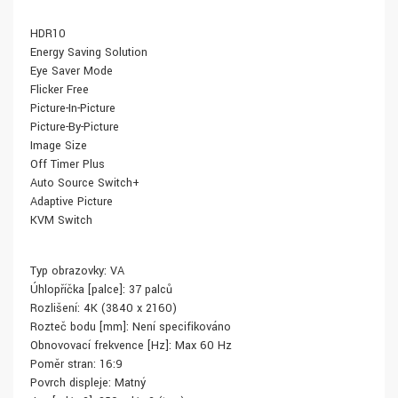
HDR10
Energy Saving Solution
Eye Saver Mode
Flicker Free
Picture-In-Picture
Picture-By-Picture
Image Size
Off Timer Plus
Auto Source Switch+
Adaptive Picture
KVM Switch
Typ obrazovky: VA
Úhlopříčka [palce]: 37 palců
Rozlišení: 4K (3840 x 2160)
Rozteč bodu [mm]: Není specifikováno
Obnovovací frekvence [Hz]: Max 60 Hz
Poměr stran: 16:9
Povrch displeje: Matný