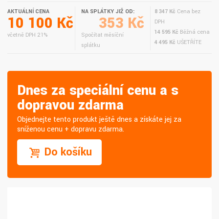
AKTUÁLNÍ CENA
NA SPLÁTKY JIŽ OD:
8 347 Kč
Cena bez
10 100 Kč
353 Kč
DPH
14 595 Kč
Běžná cena
včetně DPH 21%
Spočítat měsíční
4 495 Kč
UŠETŘÍTE
splátku
Dnes za speciální cenu a s
dopravou zdarma
Objednejte tento produkt ještě dnes a získáte jej za
sníženou cenu + dopravu zdarma.
Do košíku