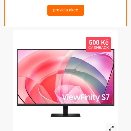
pravidla akce
500 K
č
CASHBACK