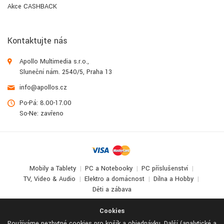
Akce CASHBACK
Kontaktujte nás
Apollo Multimedia s.r.o.,
Sluneční nám. 2540/5, Praha 13
info@apollos.cz
Po-Pá: 8.00-17.00
So-Ne: zavřeno
Mobily a Tablety
PC a Notebooky
PC příslušenství
TV, Video & Audio
Elektro a domácnost
Dílna a Hobby
Děti a zábava
© 2017-2026
Apollo Multimedia
. All Rights Reserved.
Cookies
Používáme nezbytné cookies pro košík a objednávku. Další (analytické a