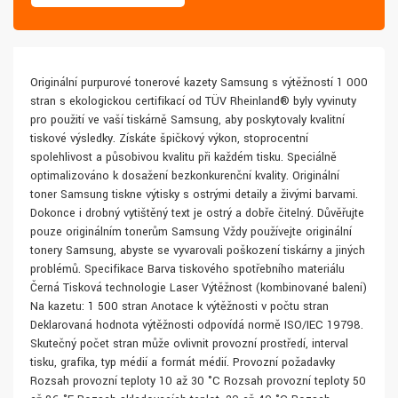
Originální purpurové tonerové kazety Samsung s výtěžností 1 000
stran s ekologickou certifikací od TÜV Rheinland® byly vyvinuty
pro použití ve vaší tiskárně Samsung, aby poskytovaly kvalitní
tiskové výsledky. Získáte špičkový výkon, stoprocentní
spolehlivost a působivou kvalitu při každém tisku. Speciálně
optimalizováno k dosažení bezkonkurenční kvality. Originální
toner Samsung tiskne výtisky s ostrými detaily a živými barvami.
Dokonce i drobný vytištěný text je ostrý a dobře čitelný. Důvěřujte
pouze originálním tonerům Samsung Vždy používejte originální
tonery Samsung, abyste se vyvarovali poškození tiskárny a jiných
problémů. Specifikace Barva tiskového spotřebního materiálu
Černá Tisková technologie Laser Výtěžnost (kombinované balení)
Na kazetu: 1 500 stran Anotace k výtěžnosti v počtu stran
Deklarovaná hodnota výtěžnosti odpovídá normě ISO/IEC 19798.
Skutečný počet stran může ovlivnit provozní prostředí, interval
tisku, grafika, typ médií a formát médií. Provozní požadavky
Rozsah provozní teploty 10 až 30 °C Rozsah provozní teploty 50