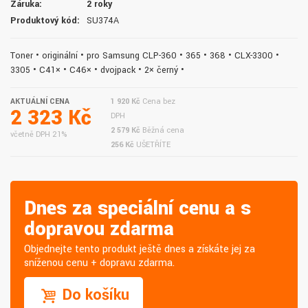
Záruka:
2 roky
Produktový kód:
SU374A
Toner • originální • pro Samsung CLP-360 • 365 • 368 • CLX-3300 •
3305 • C41× • C46× • dvojpack • 2× černý •
AKTUÁLNÍ CENA
1 920 Kč
Cena bez
2 323 Kč
DPH
2 579 Kč
Běžná cena
včetně DPH 21%
256 Kč
UŠETŘÍTE
Dnes za speciální cenu a s
dopravou zdarma
Objednejte tento produkt ještě dnes a získáte jej za
sníženou cenu + dopravu zdarma.
Do košíku