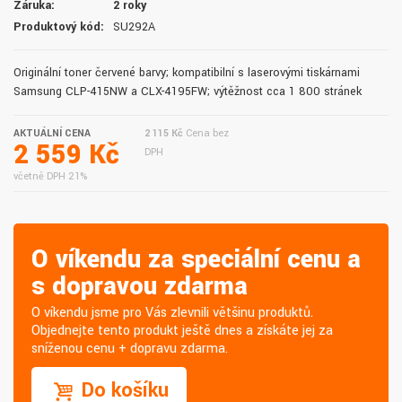
Záruka:
2 roky
Produktový kód:
SU292A
Originální toner červené barvy; kompatibilní s laserovými tiskárnami
Samsung CLP-415NW a CLX-4195FW; výtěžnost cca 1 800 stránek
AKTUÁLNÍ CENA
2 115 Kč
Cena bez
2 559 Kč
DPH
včetně DPH 21%
O víkendu za speciální cenu a
s dopravou zdarma
O víkendu jsme pro Vás zlevnili většinu produktů.
Objednejte tento produkt ještě dnes a získáte jej za
sníženou cenu + dopravu zdarma.
Do košíku