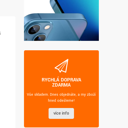
í
RYCHLÁ DOPRAVA
ZDARMA
Vše skladem. Dnes objednáte, a my zboží
hned odešleme!
více info