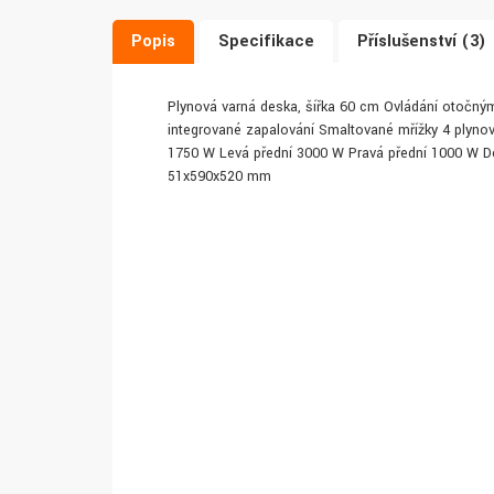
Popis
Specifikace
Příslušenství (3)
Plynová varná deska, šířka 60 cm Ovládání otočným
integrované zapalování Smaltované mřížky 4 plyno
1750 W Levá přední 3000 W Pravá přední 1000 W Dé
51x590x520 mm