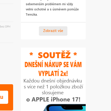
sebemenším problémem mi vždy
pro syna. Za 
velmi ochotně a s úsměvem pomůže
Terezka.
bez DPH
Zobrazit vše
ku