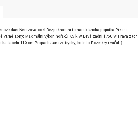
i ovladači Nerezová ocel Bezpečnostní termoelektrická pojistka Přední
vé varné zóny: Maximální výkon hořáků 7,5 k W Levá zadní 1750 W Pravá zadn
lka kabelu 110 cm Propanbutanové trysky, kolínko Rozměry (VxŠxH):