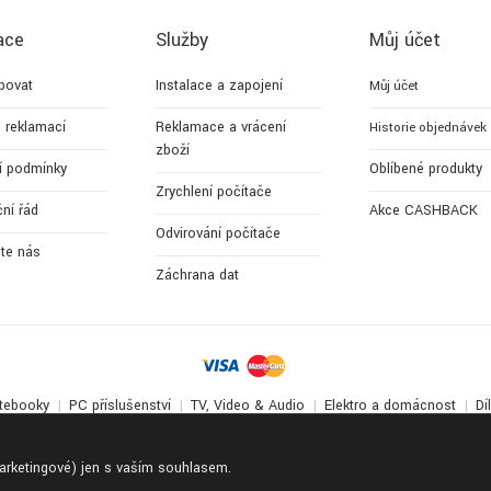
ace
Služby
Můj účet
povat
Instalace a zapojení
Můj účet
 reklamací
Reklamace a vrácení
Historie objednávek
zboží
í podmínky
Oblíbené produkty
Zrychlení počítače
ní řád
Akce CASHBACK
Odvirování počítače
jte nás
Záchrana dat
tebooky
PC příslušenství
TV, Video & Audio
Elektro a domácnost
Dí
© 2017-2026
Apollo Multimedia
. All Rights Reserved.
marketingové) jen s vaším souhlasem.