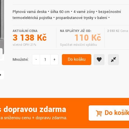
doručení do druhého dne.
služby. Vřele doporučuji.
Plynová varná deska • šířka 60 cm • 4 varné zóny • bezpečnostní
termoelektrická pojistka • propanbutanové trysky v balení •
AKTUÁLNÍ CENA
NA SPLÁTKY JIŽ OD:
2 593 Kč
Cena 
3 138 Kč
110 Kč
včetně DPH 21%
Spočítat měsíční splátku
Do košíku
Množství:
-
+
 s dopravou zdarma
Do koší
j za sníženou cenu + dopravu zdarma.