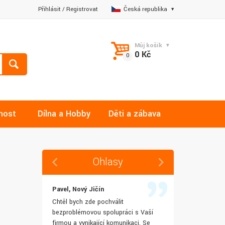
Přihlásit
/
Registrovat
Česká republika
Můj košík
0 Kč
nost
Dílna a Hobby
Děti a zábava
Ohlasy
Pavel, Nový Jičín
Jana, Libere
 rychlost
Chtěl bych zde pochválit
Výborná komu
šenostem
bezproblémovou spolupráci s Vaší
Ochotně mi z
užívat i IT
firmou a vynikající komunikaci. Se
dotazy a ještě