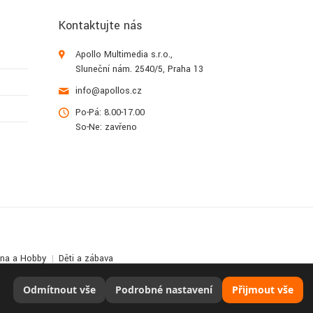
Kontaktujte nás
Apollo Multimedia s.r.o.,
Sluneční nám. 2540/5, Praha 13
info@apollos.cz
Po-Pá: 8.00-17.00
So-Ne: zavřeno
lna a Hobby
Děti a zábava
Odmítnout vše
Podrobné nastavení
Přijmout vše