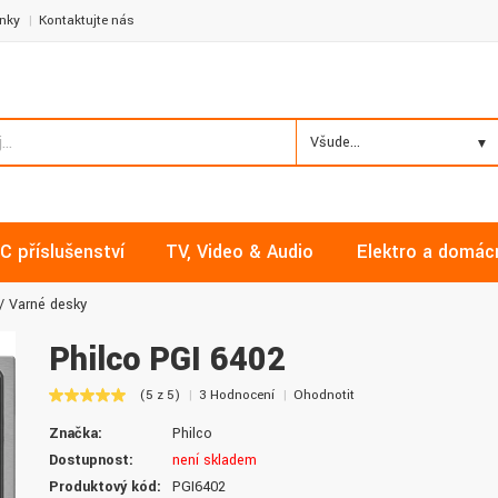
nky
Kontaktujte nás
Všude...
C příslušenství
TV, Video & Audio
Elektro a domác
Varné desky
Philco PGI 6402
(5 z 5)
3 Hodnocení
Ohodnotit
Milan, Mělník
David, Praha
Značka:
Philco
Nakupoval jsem zde již několikrát a
Nalákali mě na nízké ceny a
Dostupnost:
není skladem
vždy v pořádku. Vše skladem a za
doručení. Díky dobrým zku
Produktový kód:
PGI6402
normální ceny. Třešničkou na dortu je
jsem pro svou firmu začal vy