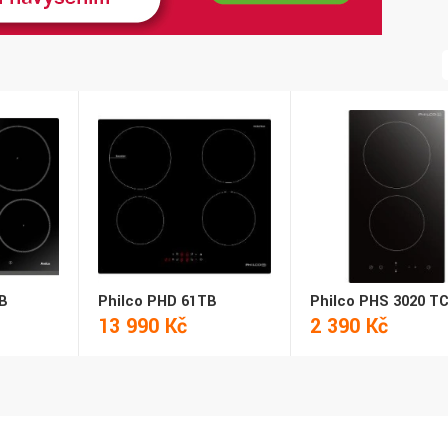
FB
Philco PHD 61TB
Philco PHS 3020 T
13 990 Kč
2 390 Kč