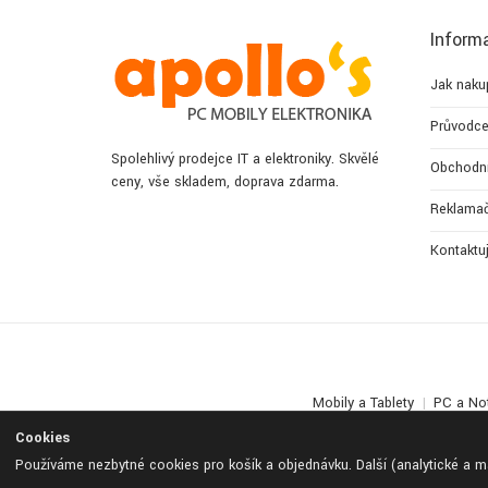
Inform
Jak naku
Průvodce
Spolehlivý prodejce IT a elektroniky. Skvělé
Obchodn
ceny, vše skladem, doprava zdarma.
Reklamač
Kontaktu
Mobily a Tablety
PC a No
Cookies
Používáme nezbytné cookies pro košík a objednávku. Další (analytické a 