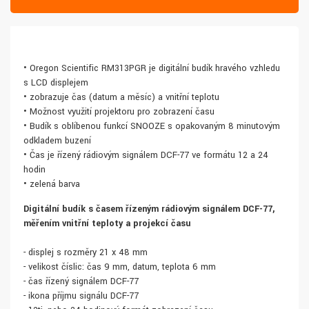
• Oregon Scientific RM313PGR je digitální budík hravého vzhledu
s LCD displejem
• zobrazuje čas (datum a měsíc) a vnitřní teplotu
• Možnost využití projektoru pro zobrazení času
• Budík s oblíbenou funkcí SNOOZE s opakovaným 8 minutovým
odkladem buzení
• Čas je řízený rádiovým signálem DCF-77 ve formátu 12 a 24
hodin
• zelená barva
Digitální budík s časem řízeným rádiovým signálem DCF-77,
měřením vnitřní teploty a projekcí času
- displej s rozměry 21 x 48 mm
- velikost číslic: čas 9 mm, datum, teplota 6 mm
- čas řízený signálem DCF-77
- ikona příjmu signálu DCF-77