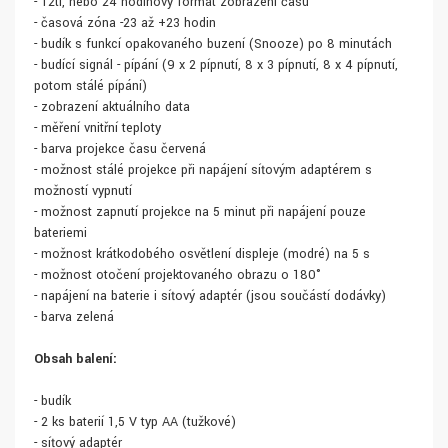
- 12ti, nebo 24 hodinový formát zobrazení času
- časová zóna -23 až +23 hodin
- budík s funkcí opakovaného buzení (Snooze) po 8 minutách
- budící signál - pípání (9 x 2 pípnutí, 8 x 3 pípnutí, 8 x 4 pípnutí,
potom stálé pípání)
- zobrazení aktuálního data
- měření vnitřní teploty
- barva projekce času červená
- možnost stálé projekce při napájení síťovým adaptérem s
možností vypnutí
- možnost zapnutí projekce na 5 minut při napájení pouze
bateriemi
- možnost krátkodobého osvětlení displeje (modré) na 5 s
- možnost otočení projektovaného obrazu o 180°
- napájení na baterie i síťový adaptér (jsou součástí dodávky)
- barva zelená
Obsah balení:
- budík
- 2 ks baterií 1,5 V typ AA (tužkové)
- síťový adaptér