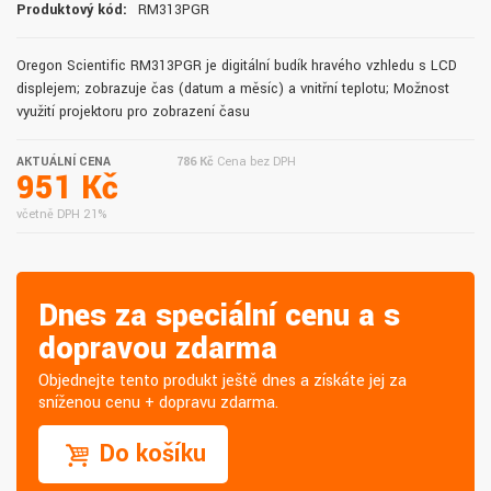
Produktový kód:
RM313PGR
Oregon Scientific RM313PGR je digitální budík hravého vzhledu s LCD
displejem; zobrazuje čas (datum a měsíc) a vnitřní teplotu; Možnost
využití projektoru pro zobrazení času
AKTUÁLNÍ CENA
786 Kč
Cena bez DPH
951 Kč
včetně DPH 21%
Dnes za speciální cenu a s
dopravou zdarma
Objednejte tento produkt ještě dnes a získáte jej za
sníženou cenu + dopravu zdarma.
Do košíku