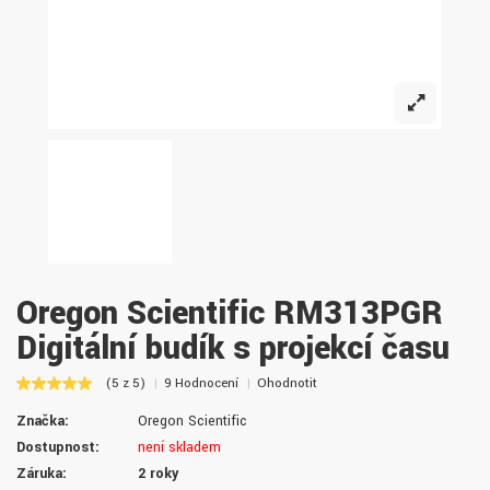
Oregon Scientific RM313PGR
Digitální budík s projekcí času
(5 z 5)
9 Hodnocení
Ohodnotit
Značka:
Oregon Scientific
Dostupnost:
není skladem
Záruka:
2 roky