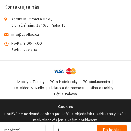
Kontaktujte nás
Apollo Multimedia s.r.o.,
Sluneční nám. 2540/5, Praha 13
info@apollos.cz
Po-Pá: 8.00-17.00
So-Ne: zavřeno
Mobily a Tablety
PC a Notebooky
PC příslušenství
TV, Video & Audio
Elektro a domácnost
Dílna a Hobby
Děti a zábava
© 2017-2026
Apollo Multimedia
. All Rights Reserved.
Cookies
Používáme nezbytné cookies pro košík a objednávku. Další (analytické a
marketingové) jen s vaším souhlasem.
Odmítnout vše
Podrobné nastavení
Přijmout vše
Do košíku
Množství:
-
+