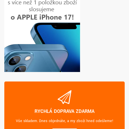
RYCHLÁ DOPRAVA ZDARMA
Vše skladem. Dnes objednáte, a my zboží hned odešleme!