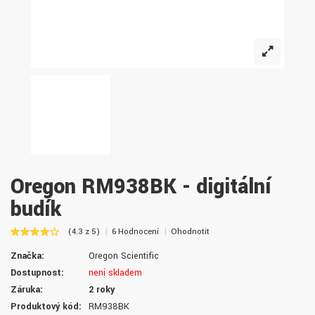
Oregon RM938BK - digitální
budík
(4.3 z 5)
6 Hodnocení
Ohodnotit
Značka:
Oregon Scientific
Dostupnost:
není skladem
Záruka:
2 roky
Produktový kód:
RM938BK