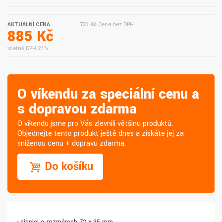
AKTUÁLNÍ CENA
731 Kč
Cena bez DPH
885 Kč
včetně DPH 21%
O víkendu za speciální cenu a
s dopravou zdarma
O víkendu jsme pro Vás zlevnili většinu produktů.
Objednejte tento produkt ještě dnes a získáte jej za
sníženou cenu + dopravu zdarma.
Do košíku