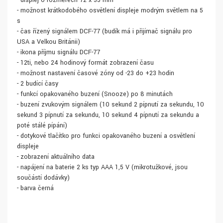
- displej o rozměrech 72 x 35 mm
- možnost krátkodobého osvětlení displeje modrým světlem na 5
s
- čas řízený signálem DCF-77 (budík má i přijímač signálu pro
USA a Velkou Británii)
- ikona příjmu signálu DCF-77
- 12ti, nebo 24 hodinový formát zobrazení času
- možnost nastavení časové zóny od -23 do +23 hodin
- 2 budící časy
- funkcí opakovaného buzení (Snooze) po 8 minutách
- buzení zvukovým signálem (10 sekund 2 pípnutí za sekundu, 10
sekund 3 pípnutí za sekundu, 10 sekund 4 pípnutí za sekundu a
poté stálé pípání)
- dotykové tlačítko pro funkci opakovaného buzení a osvětlení
displeje
- zobrazení aktuálního data
- napájení na baterie 2 ks typ AAA 1,5 V (mikrotužkové, jsou
součástí dodávky)
- barva černá