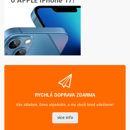
RYCHLÁ DOPRAVA ZDARMA
Vše skladem. Dnes objednáte, a my zboží hned odešleme!
více info