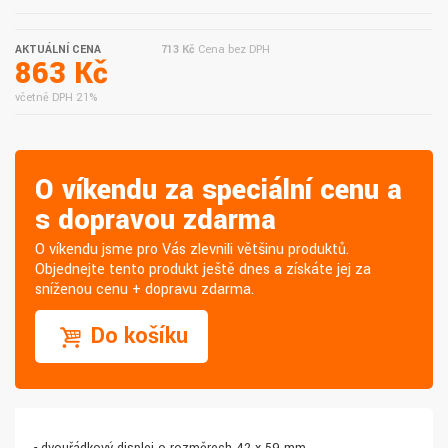
AKTUÁLNÍ CENA
713 Kč
Cena bez DPH
863 Kč
včetně DPH 21%
O víkendu za speciální cenu a
s dopravou zdarma
O víkendu jsme pro Vás zlevnili většinu produktů.
Objednejte tento produkt ještě dnes a získáte jej za
sníženou cenu + dopravu zdarma.
Do košíku