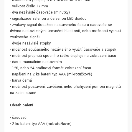
- dvouřádkový displej o rozměrech 42 x 59 mm
- velikost číslic 17 mm
- dva nezávislé časovače (minutky)
- signalizace zelenou a červenou LED diodou
- zvukový signál dosažení nastaveného času u časovače se
dvěma nastavitelnými úrovněmi hlasitosti, nebo možností vypnutí
zvukového signálu
- dvoje nezávislé stopky
- možnost současného nezávislého využití časovače a stopek
- možnost přepnutí spodního řádku displeje na zobrazení času
- čas s manuálním nastavením
- 12ti, nebo 24 hodinový formát zobrazení času
- napájení na 2 ks baterií typ AAA (mikrotužkové)
- barva černá
- možnost postavení, zavěšení, nebo přichycení pomocí magnetů
na zadní straně
Obsah balení
- časovač
- 2 ks baterií typ AAA (mikrotužkové)