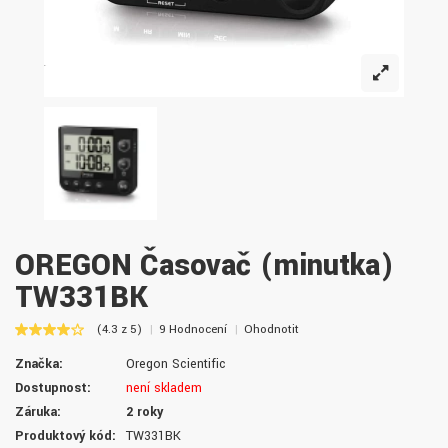
OREGON Časovač (minutka)
TW331BK
(4.3 z 5)
9 Hodnocení
Ohodnotit
Značka:
Oregon Scientific
Dostupnost:
není skladem
Záruka:
2 roky
Produktový kód:
TW331BK