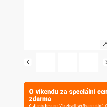
O víkendu za speciální ce
zdarma
O víkendu jsme pro Vás zlevnili většinu produktů. 