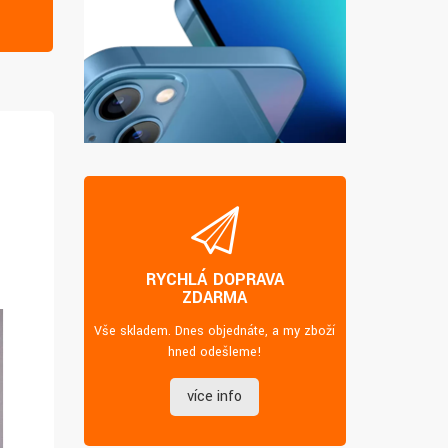
RYCHLÁ DOPRAVA
ZDARMA
Vše skladem. Dnes objednáte, a my zboží
hned odešleme!
více info