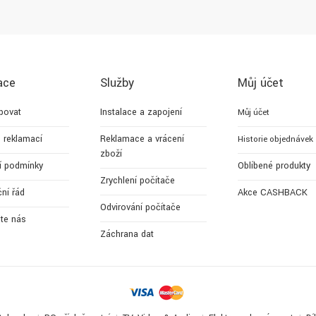
ace
Služby
Můj účet
povat
Instalace a zapojení
Můj účet
 reklamací
Reklamace a vrácení
Historie objednávek
zboží
í podmínky
Oblíbené produkty
Zrychlení počítače
ní řád
Akce CASHBACK
Odvirování počítače
jte nás
Záchrana dat