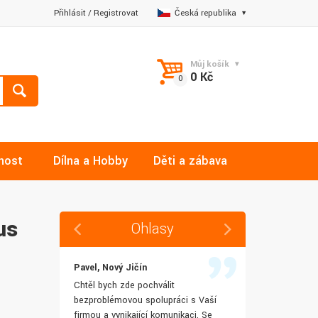
Přihlásit
/
Registrovat
Česká republika
Můj košík
0 Kč
nost
Dílna a Hobby
Děti a zábava
us
Ohlasy
Pavel, Nový Jičín
Jana, Libere
 rychlost
Chtěl bych zde pochválit
Výborná komu
šenostem
bezproblémovou spolupráci s Vaší
Ochotně mi z
užívat i IT
firmou a vynikající komunikaci. Se
dotazy a ještě