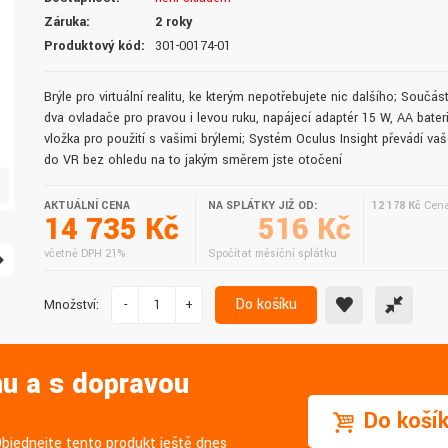
doručení do druhého dne.
služby. Vřele doporučuji.
Záruka:
2 roky
Produktový kód:
301-00174-01
Brýle pro virtuální realitu, ke kterým nepotřebujete nic dalšího; Součást
dva ovladače pro pravou i levou ruku, napájecí adaptér 15 W, AA bater
vložka pro použití s vašimi brýlemi; Systém Oculus Insight převádí va
do VR bez ohledu na to jakým směrem jste otočení
AKTUÁLNÍ CENA
NA SPLÁTKY JIŽ OD:
12 178 Kč
Cena
14 735 Kč
516 Kč
včetně DPH 21%
Spočítat měsíční splátku
Do košíku
Množství:
-
+
nu a s dopravou
Do koší
Objednejte tento produkt ještě dnes