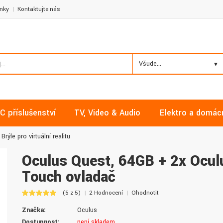
nky
Kontaktujte nás
Všude...
C příslušenství
TV, Video & Audio
Elektro a domác
Brýle pro virtuální realitu
Oculus Quest, 64GB + 2x Ocul
Touch ovladač
Milan, Mělník
David, Praha
(5 z 5)
2 Hodnocení
Ohodnotit
Nakupoval jsem zde již několikrát a
Nalákali mě na nízké ceny a
Značka:
Oculus
vždy v pořádku. Vše skladem a za
doručení. Díky dobrým zku
normální ceny. Třešničkou na dortu je
jsem pro svou firmu začal vy
Dostupnost:
není skladem