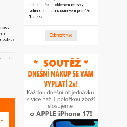
sebemenším problémem mi vždy
pro syna. Za 
velmi ochotně a s úsměvem pomůže
Terezka.
í jsou
ie a
Zobrazit vše
še pohyby
 bez DPH
ku