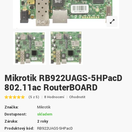
Mikrotik RB922UAGS-5HPacD
802.11ac RouterBOARD
(5 z 5)
8 Hodnocení
Ohodnotit
Značka:
Mikrotik
Dostupnost:
skladem
Záruka:
2 roky
Produktový kód:
RB922UAGS-5HPacD