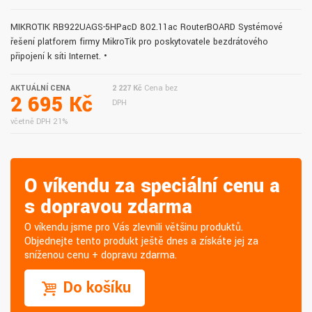
MIKROTIK RB922UAGS-5HPacD 802.11ac RouterBOARD Systémové
řešení platforem firmy MikroTik pro poskytovatele bezdrátového
připojení k síti Internet. •
AKTUÁLNÍ CENA
2 227 Kč
Cena bez
2 695 Kč
DPH
včetně DPH 21%
O víkendu za speciální cenu a
s dopravou zdarma
O víkendu jsme pro Vás zlevnili většinu produktů.
Objednejte tento produkt ještě dnes a získáte jej za
sníženou cenu + dopravu zdarma.
Do košíku