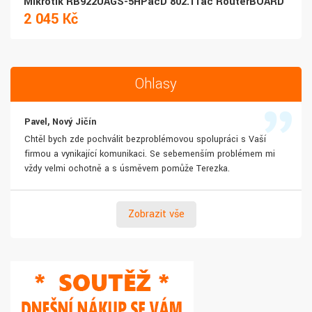
Mikrotik RB922UAGS-5HPacD 802.11ac RouterBOARD
2 045 Kč
Ohlasy
Pavel, Nový Jičín
Chtěl bych zde pochválit bezproblémovou spolupráci s Vaší
firmou a vynikající komunikaci. Se sebemenším problémem mi
vždy velmi ochotně a s úsměvem pomůže Terezka.
Zobrazit vše