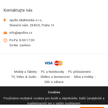
Kontaktujte nás
Apollo Multimedia s.r.o.,
Sluneční nám. 2540/5, Praha 13
info@apollos.cz
Po-Pá: 8.00-17.00
So-Ne: zavřeno
Mobily a Tablety
PC a Notebooky
PC příslušenství
TV, Video & Audio
Elektro a domácnost
Dílna a Hobby
Děti a zábava
© 2017-2026
Apollo Multimedia
. All Rights Reserved.
Cookies
Používáme nezbytné cookies pro košík a objednávku. Další (analytické a
marketingové) jen s vaším souhlasem.