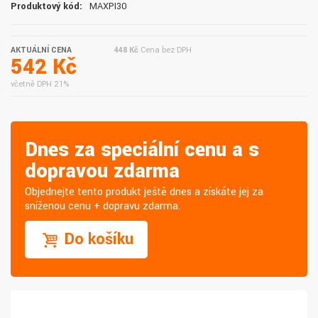
Produktový kód:
MAXPI30
AKTUÁLNÍ CENA
448 Kč
Cena bez DPH
542 Kč
včetně DPH 21%
Dnes za speciální cenu a s
dopravou zdarma
Objednejte tento produkt ještě dnes a získáte jej za
sníženou cenu + dopravu zdarma.
Do košíku