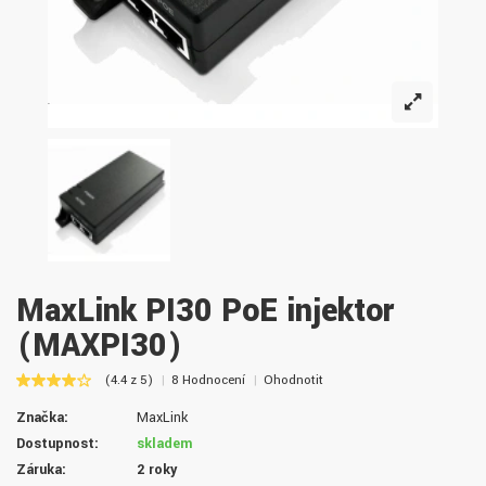
MaxLink PI30 PoE injektor
(MAXPI30)
(4.4 z 5)
8 Hodnocení
Ohodnotit
Značka:
MaxLink
Dostupnost:
skladem
Záruka:
2 roky