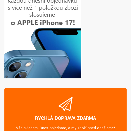
RYCHLÁ DOPRAVA ZDARMA
Vše skladem. Dnes objednáte, a my zboží hned odešleme!