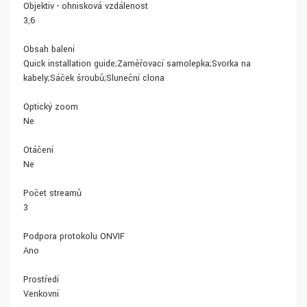
Objektiv - ohnisková vzdálenost
3,6
Obsah balení
Quick installation guide;Zaměřovací samolepka;Svorka na
kabely;Sáček šroubů;Sluneční clona
Optický zoom
Ne
Otáčení
Ne
Počet streamů
3
Podpora protokolu ONVIF
Ano
Prostředí
Venkovní