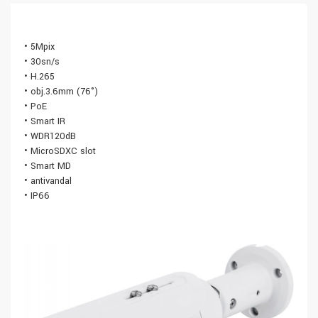
• 5Mpix
• 30sn/s
• H.265
• obj.3.6mm (76°)
• PoE
• Smart IR
• WDR120dB
• MicroSDXC slot
• Smart MD
• antivandal
• IP66