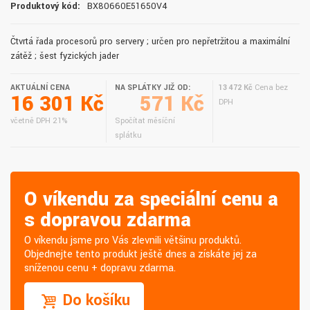
Produktový kód:
BX80660E51650V4
Čtvrtá řada procesorů pro servery ; určen pro nepřetržitou a maximální
zátěž ; šest fyzických jader
AKTUÁLNÍ CENA
NA SPLÁTKY JIŽ OD:
13 472 Kč
Cena bez
16 301 Kč
571 Kč
DPH
včetně DPH 21%
Spočítat měsíční
splátku
O víkendu za speciální cenu a
s dopravou zdarma
O víkendu jsme pro Vás zlevnili většinu produktů.
Objednejte tento produkt ještě dnes a získáte jej za
sníženou cenu + dopravu zdarma.
Do košíku