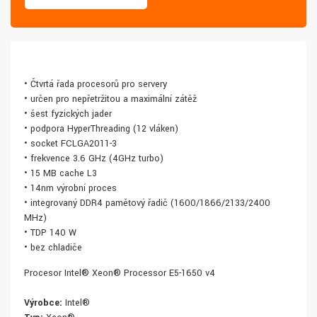
• Čtvrtá řada procesorů pro servery
• určen pro nepřetržitou a maximální zátěž
• šest fyzických jader
• podpora HyperThreading (12 vláken)
• socket FCLGA2011-3
• frekvence 3.6 GHz (4GHz turbo)
• 15 MB cache L3
• 14nm výrobní proces
• integrovaný DDR4 paměťový řadič (1600/1866/2133/2400
MHz)
• TDP 140 W
• bez chladiče
Procesor Intel® Xeon® Processor E5-1650 v4
Výrobce:
Intel®