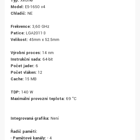
Typ:
Xeon®
Model:
E5-1650 v4
Chladič:
NE
Frekvence:
3,60 GHz
Patice:
LGA2011-3
Velikost:
45mm x 52.5mm
Výrobní proces:
14 nm
Instrukční sada:
64-bit
Počet jader:
6
Počet vláken:
12
Cache:
15 MB
TDP:
140 W
Maximální provozní teplota:
69 °C
Integrovaná grafika:
Není
Řadič paměti:
-
Paměťové kanály:
- 4