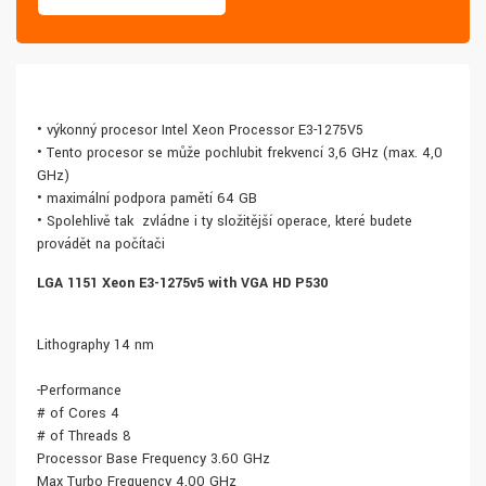
• výkonný procesor Intel Xeon Processor E3-1275V5
• Tento procesor se může pochlubit frekvencí 3,6 GHz (max. 4,0
GHz)
• maximální podpora pamětí 64 GB
• Spolehlivě tak zvládne i ty složitější operace, které budete
provádět na počítači
LGA 1151 Xeon E3-1275v5 with VGA HD P530
Lithography 14 nm
-Performance
# of Cores 4
# of Threads 8
Processor Base Frequency 3.60 GHz
Max Turbo Frequency 4.00 GHz