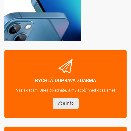
RYCHLÁ DOPRAVA ZDARMA
Vše skladem. Dnes objednáte, a my zboží hned odešleme!
více info