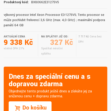
Produktový kód:
BX80662E31275V5
výkonný procesor Intel Xeon Processor E3-1275V5; Tento procesor se
může pochlubit frekvencí 3,6 GHz (max. 4,0 GHz) ; maximální podpora
pamětí 64 GB
AKTUÁLNÍ CENA
NA SPLÁTKY JIŽ OD:
7 717 Kč
Cena bez
9 338 Kč
327 Kč
DPH
včetně DPH 21%
Spočítat měsíční
splátku
Dnes za speciální cenu a s
dopravou zdarma
Objednejte tento produkt ještě dnes a získáte jej za
sníženou cenu + dopravu zdarma.
Do košíku