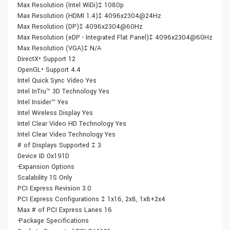
Max Resolution (Intel WiDi)‡ 1080p
Max Resolution (HDMI 1.4)‡
4096x2304@24Hz
Max Resolution (DP)‡
4096x2304@60Hz
Max Resolution (eDP - Integrated Flat Panel)‡
4096x2304@60Hz
Max Resolution (VGA)‡ N/A
DirectX• Support 12
OpenGL• Support 4.4
Intel Quick Sync Video Yes
Intel InTru™ 3D Technology Yes
Intel Insider™ Yes
Intel Wireless Display Yes
Intel Clear Video HD Technology Yes
Intel Clear Video Technology Yes
# of Displays Supported ‡ 3
Device ID 0x191D
-Expansion Options
Scalability 1S Only
PCI Express Revision 3.0
PCI Express Configurations ‡ 1x16, 2x8, 1x8+2x4
Max # of PCI Express Lanes 16
-Package Specifications