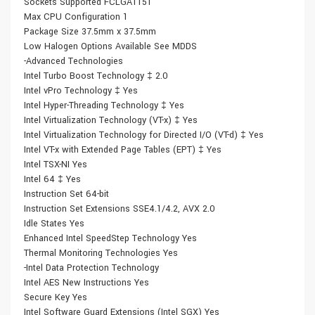
Sockets Supported FCLGA1151
Max CPU Configuration 1
Package Size 37.5mm x 37.5mm
Low Halogen Options Available See MDDS
-Advanced Technologies
Intel Turbo Boost Technology ‡ 2.0
Intel vPro Technology ‡ Yes
Intel Hyper-Threading Technology ‡ Yes
Intel Virtualization Technology (VT-x) ‡ Yes
Intel Virtualization Technology for Directed I/O (VT-d) ‡ Yes
Intel VT-x with Extended Page Tables (EPT) ‡ Yes
Intel TSX-NI Yes
Intel 64 ‡ Yes
Instruction Set 64-bit
Instruction Set Extensions SSE4.1/4.2, AVX 2.0
Idle States Yes
Enhanced Intel SpeedStep Technology Yes
Thermal Monitoring Technologies Yes
-Intel Data Protection Technology
Intel AES New Instructions Yes
Secure Key Yes
Intel Software Guard Extensions (Intel SGX) Yes