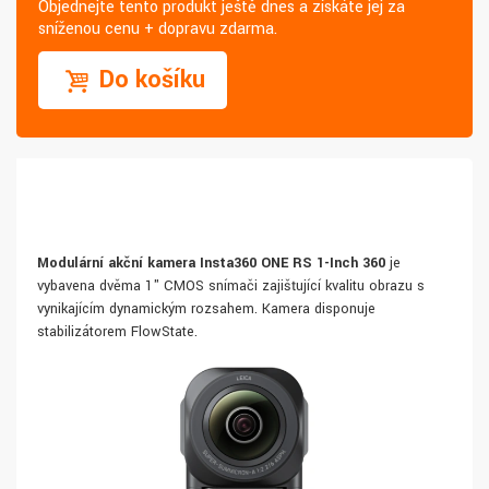
Objednejte tento produkt ještě dnes a získáte jej za
sníženou cenu + dopravu zdarma.
Do košíku
Modulární akční kamera Insta360 ONE RS 1-Inch 360
je
vybavena dvěma 1" CMOS snímači zajišťující kvalitu obrazu s
vynikajícím dynamickým rozsahem. Kamera disponuje
stabilizátorem FlowState.