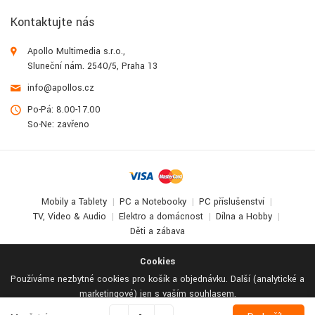
Kontaktujte nás
Apollo Multimedia s.r.o.,
Sluneční nám. 2540/5, Praha 13
info@apollos.cz
Po-Pá: 8.00-17.00
So-Ne: zavřeno
Mobily a Tablety
PC a Notebooky
PC příslušenství
TV, Video & Audio
Elektro a domácnost
Dílna a Hobby
Děti a zábava
© 2017-2026
Apollo Multimedia
. All Rights Reserved.
Cookies
Používáme nezbytné cookies pro košík a objednávku. Další (analytické a
marketingové) jen s vaším souhlasem.
Odmítnout vše
Podrobné nastavení
Přijmout vše