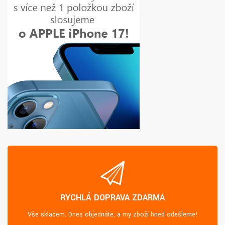
RYCHLÁ DOPRAVA ZDARMA
Vše skladem. Dnes objednáte, a my zboží hned odešleme!