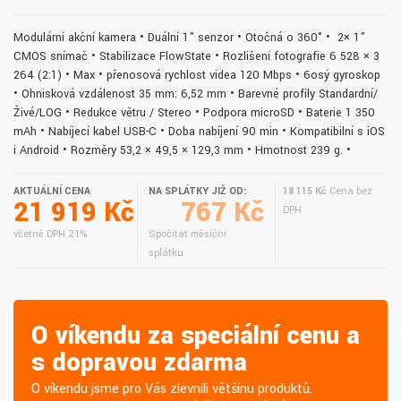
Modulární akční kamera • Duální 1" senzor • Otočná o 360° • 2× 1"
CMOS snímač • Stabilizace FlowState • Rozlišení fotografie 6 528 × 3
264 (2:1) • Max • přenosová rychlost videa 120 Mbps • 6osý gyroskop
• Ohnisková vzdálenost 35 mm: 6,52 mm • Barevné profily Standardní/
Živé/LOG • Redukce větru / Stereo • Podpora microSD • Baterie 1 350
mAh • Nabíjecí kabel USB-C • Doba nabíjení 90 min • Kompatibilní s iOS
i Android • Rozměry 53,2 × 49,5 × 129,3 mm • Hmotnost 239 g. •
AKTUÁLNÍ CENA
NA SPLÁTKY JIŽ OD:
18 115 Kč
Cena bez
21 919 Kč
767 Kč
DPH
včetně DPH 21%
Spočítat měsíční
splátku
O víkendu za speciální cenu a
s dopravou zdarma
O víkendu jsme pro Vás zlevnili většinu produktů.