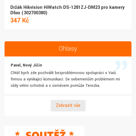
Držák Hikvision HiWatch DS-1281ZJ-DM23 pro kamery
D6xx (302700380)
347 Kč
Ohlasy
Pavel, Nový Jičín
Chtěl bych zde pochválit bezproblémovou spolupráci s Vaší
firmou a vynikající komunikaci. Se sebemenším problémem mi
vždy velmi ochotně a s úsměvem pomůže Terezka.
Zobrazit vše