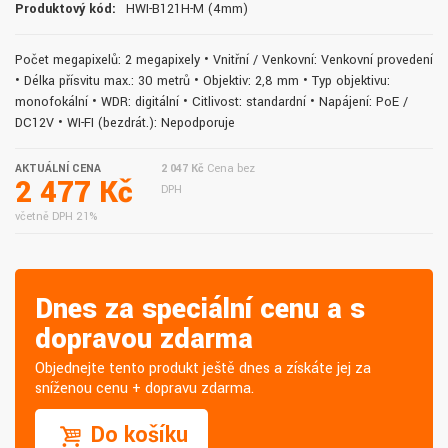
Produktový kód:
HWI-B121H-M (4mm)
Počet megapixelů: 2 megapixely • Vnitřní / Venkovní: Venkovní provedení
• Délka přísvitu max.: 30 metrů • Objektiv: 2,8 mm • Typ objektivu:
monofokální • WDR: digitální • Citlivost: standardní • Napájení: PoE /
DC12V • WI-FI (bezdrát.): Nepodporuje
AKTUÁLNÍ CENA
2 047 Kč
Cena bez
2 477 Kč
DPH
včetně DPH 21%
Dnes za speciální cenu a s
dopravou zdarma
Objednejte tento produkt ještě dnes a získáte jej za
sníženou cenu + dopravu zdarma.
Do košíku