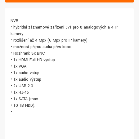
NVR
• hybridní záznamové zařízení 5v1 pro 8 analogových a 4 IP
kamery
• rozlišení až 4 Mpx (6 Mpx pro IP kamery)
• možnost příjmu audia přes koax
• Rozhraní: 8x BNC
• 1x HDMI Full HD výstup
• 1x VGA
• 1x audio vstup
• 1x audio výstup
• 2x USB 2.0
• 1x RJ-45
• 1x SATA (max
• 10 TB HDD).
•