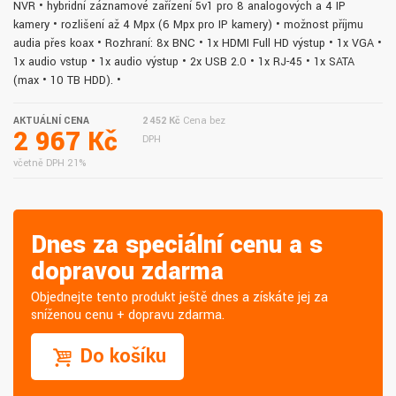
NVR • hybridní záznamové zařízení 5v1 pro 8 analogových a 4 IP
kamery • rozlišení až 4 Mpx (6 Mpx pro IP kamery) • možnost příjmu
audia přes koax • Rozhraní: 8x BNC • 1x HDMI Full HD výstup • 1x VGA •
1x audio vstup • 1x audio výstup • 2x USB 2.0 • 1x RJ-45 • 1x SATA
(max • 10 TB HDD). •
AKTUÁLNÍ CENA
2 452 Kč
Cena bez
2 967 Kč
DPH
včetně DPH 21%
Dnes za speciální cenu a s
dopravou zdarma
Objednejte tento produkt ještě dnes a získáte jej za
sníženou cenu + dopravu zdarma.
Do košíku