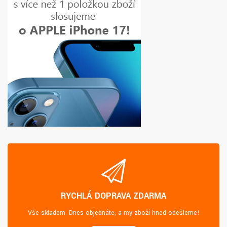
RYCHLÁ DOPRAVA ZDARMA
Vše skladem. Dnes objednáte, a my zboží hned odešleme!