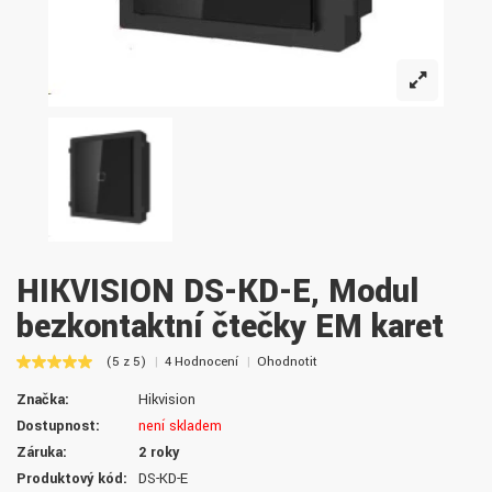
HIKVISION DS-KD-E, Modul
bezkontaktní čtečky EM karet
(5 z 5)
4 Hodnocení
Ohodnotit
Značka:
Hikvision
Dostupnost:
není skladem
Záruka:
2 roky
Produktový kód:
DS-KD-E