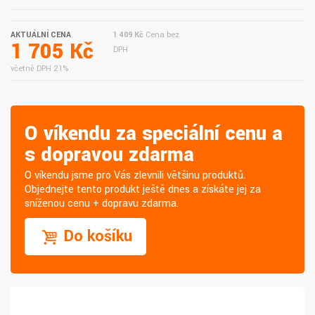
AKTUÁLNÍ CENA
1 409 Kč
Cena bez
1 705 Kč
DPH
včetně DPH 21%
O víkendu za speciální cenu a
s dopravou zdarma
O víkendu jsme pro Vás zlevnili většinu produktů.
Objednejte tento produkt ještě dnes a získáte jej za
sníženou cenu + dopravu zdarma.
Do košíku