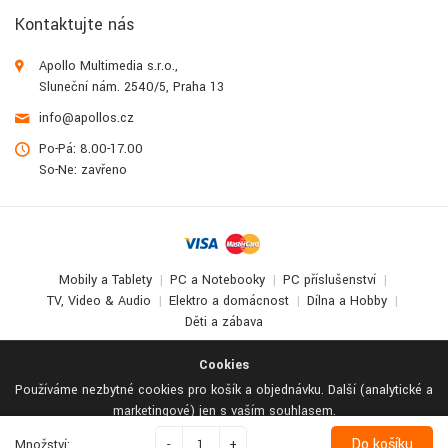
Kontaktujte nás
Apollo Multimedia s.r.o.,
Sluneční nám. 2540/5, Praha 13
info@apollos.cz
Po-Pá: 8.00-17.00
So-Ne: zavřeno
Mobily a Tablety
PC a Notebooky
PC příslušenství
TV, Video & Audio
Elektro a domácnost
Dílna a Hobby
Děti a zábava
© 2017-2026
Apollo Multimedia
. All Rights Reserved.
Cookies
Používáme nezbytné cookies pro košík a objednávku. Další (analytické a
marketingové) jen s vaším souhlasem.
Odmítnout vše
Podrobné nastavení
Přijmout vše
Do košíku
Množství:
-
+