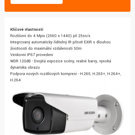
Klíčové vlastnosti
Rozlišení do 4 Mpix (2560 x 1440) při 25sn/s
Integrovaný automaticky říditelný IR přísvit EXIR s dlouhou
životností do maximální vzdálenosti 50m
Venkovní IP67 provedení
WDR 120dB - Dvojitá expozice scény, realné barvy, vysoká
dynamika obrazu
Podpora nových rozdílových kompresí - H.265, H.265+, H.264+,
H.264