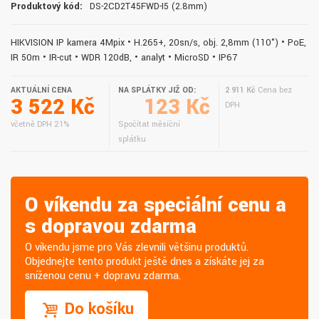
Produktový kód:
DS-2CD2T45FWD-I5 (2.8mm)
HIKVISION IP kamera 4Mpix • H.265+, 20sn/s, obj. 2,8mm (110°) • PoE,
IR 50m • IR-cut • WDR 120dB, • analyt • MicroSD • IP67
AKTUÁLNÍ CENA
NA SPLÁTKY JIŽ OD:
2 911 Kč
Cena bez
3 522 Kč
123 Kč
DPH
včetně DPH 21%
Spočítat měsíční
splátku
O víkendu za speciální cenu a
s dopravou zdarma
O víkendu jsme pro Vás zlevnili většinu produktů.
Objednejte tento produkt ještě dnes a získáte jej za
sníženou cenu + dopravu zdarma.
Do košíku