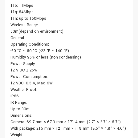
11b: 11Mbps
11g: 54Mbps
11n: up to 150Mbps
Wireless Range:
50m(depend on environment)
General
Operating Conditions:
-30 °C ~ 60 °C (-22 °F ~ 140 °F)
Humidity 95% or less (non-condensing)
Power Supply:
12 V DC ± 25%
Power Consumption:
12 VDC, 0.5 A, Max: 6W
Weather Proof:
IP66
IR Range:
Up to 30m
Dimensions:
Camera: 69.7 mm × 67.9 mm × 171.4 mm (2.7" × 2.7" × 6.7")
With package: 216 mm × 121 mm × 118 mm (8.5" × 4.8" × 4.6")
Weight: