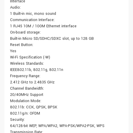
Interface
Audio:
1 Built-in mic, mono sound
Communication Interface:
1 RJ45 10M / 100M Ethernet interface
On-board storage:
Built-in Micro SD/SDHC/SDXC slot, up to 128 GB
Reset Button:
Yes
Wi-Fi Specification (-W)
Wireless Standards:
IEEE802.11b, 802.11g, 802.11n
Frequency Range:
2.412 GHz to 2.4835 GHz
Channel Bandwidth:
20/40MHz Support
Modulation Mode:
802.11b: CCK, QPSK, BPSK
802.11g/n: OFDM
Security:
64/128-bit WEP, WPA/WPA2, WPA-PSK/WPA2-PSK, WPS
Transmission Rate: