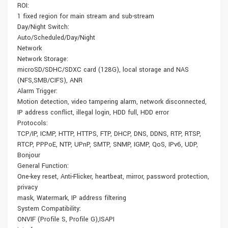
ROI:
1 fixed region for main stream and sub-stream
Day/Night Switch:
Auto/Scheduled/Day/Night
Network
Network Storage:
microSD/SDHC/SDXC card (128G), local storage and NAS
(NFS,SMB/CIFS), ANR
Alarm Trigger:
Motion detection, video tampering alarm, network disconnected,
IP address conflict, illegal login, HDD full, HDD error
Protocols:
TCP/IP, ICMP, HTTP, HTTPS, FTP, DHCP, DNS, DDNS, RTP, RTSP,
RTCP, PPPoE, NTP, UPnP, SMTP, SNMP, IGMP, QoS, IPv6, UDP,
Bonjour
General Function:
One-key reset, Anti-Flicker, heartbeat, mirror, password protection,
privacy
mask, Watermark, IP address filtering
System Compatibility:
ONVIF (Profile S, Profile G),ISAPI