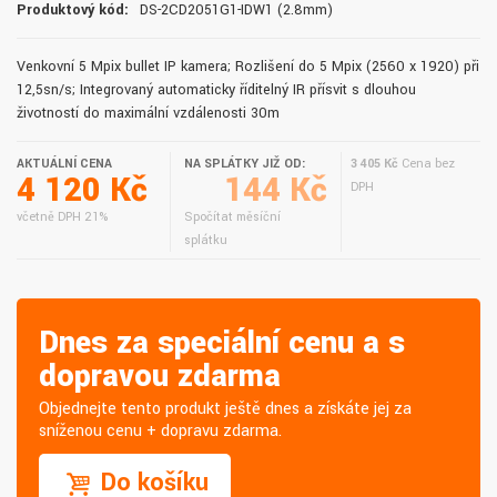
Produktový kód:
DS-2CD2051G1-IDW1 (2.8mm)
Venkovní 5 Mpix bullet IP kamera; Rozlišení do 5 Mpix (2560 x 1920) při
12,5sn/s; Integrovaný automaticky říditelný IR přísvit s dlouhou
životností do maximální vzdálenosti 30m
AKTUÁLNÍ CENA
NA SPLÁTKY JIŽ OD:
3 405 Kč
Cena bez
4 120 Kč
144 Kč
DPH
včetně DPH 21%
Spočítat měsíční
splátku
Dnes za speciální cenu a s
dopravou zdarma
Objednejte tento produkt ještě dnes a získáte jej za
sníženou cenu + dopravu zdarma.
Do košíku