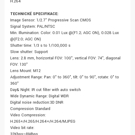
H.264
TECHNICKÉ SPECIFIKACE:
Image Sensor: 1/2.7” Progressive Scan CMOS
Signal System: PAL/NTSC
Min. Illumination: Color: 0.01 Lux @(F1.2; AGC ON), 0.028 Lux
@(F2.0; AGC ON)
Shutter time: 1/3 s to 1/100,000 s
Slow shutter: Support
Lens: 2.8 mm, horizontal FOV: 100°, vertical FOV: 74°, diagonal
FOV: 130°
Lens Mount: M12
Adjustment Range: Pan: 0° to 360°, tilt: 0° to 90°, rotate: 0° to
360°
Day& Night: IR cut filter with auto switch
Wide Dynamic Range: Digital WDR
Digital noise reduction:3D DNR
Compression Standard
Video Compression:
H.265+/H.265/H.264+/H.264/MJPEG
Video bit rate:
32Kbps~8Mbps