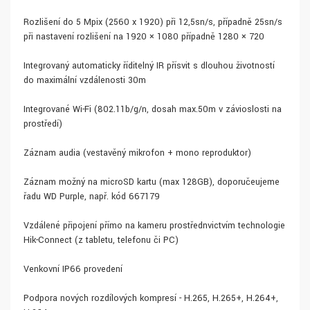
Rozlišení do 5 Mpix (2560 x 1920) při 12,5sn/s, případně 25sn/s
při nastavení rozlišení na 1920 × 1080 případně 1280 × 720
Integrovaný automaticky říditelný IR přísvit s dlouhou životností
do maximální vzdálenosti 30m
Integrované Wi-Fi (802.11b/g/n, dosah max.50m v závioslosti na
prostředí)
Záznam audia (vestavěný mikrofon + mono reproduktor)
Záznam možný na microSD kartu (max 128GB), doporučeujeme
řadu WD Purple, např. kód 667179
Vzdálené připojení přímo na kameru prostřednvictvím technologie
Hik-Connect (z tabletu, telefonu či PC)
Venkovní IP66 provedení
Podpora nových rozdílových kompresí - H.265, H.265+, H.264+,