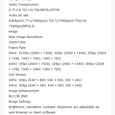
Audio Compression:
G.711/G.722.1/G.726/MP2L2/PCM
Audio bit rate:
64Kbps(G.711)/16Kbps(G.722.1)/16Kbps(G.726)/32-
192Kbps(MP2L2)
Image
Max. Image Resolution:
2560×1920
Frame Rate:
50Hz: 12.5fps (2560 × 1920), 20fps (2560 × 1440), 25fps (2304
× 1296, 1920 × 1080, 1280 × 720)
60Hz: 15fps (2560 × 1920), 20fps (2560 × 1440), 30fps (2304
× 1296, 1920 × 1080, 1280 × 720)
Sub Stream:
50Hz: 25fps (640 × 480, 640 × 360, 320 × 240)
60Hz: 30fps (640 × 480, 640 × 360, 320 × 240)
Image Enhancement:
BLC/3D DNR
Image Settings:
Brightness, saturation, contrast, sharpness are adjustable via
web browser or client software