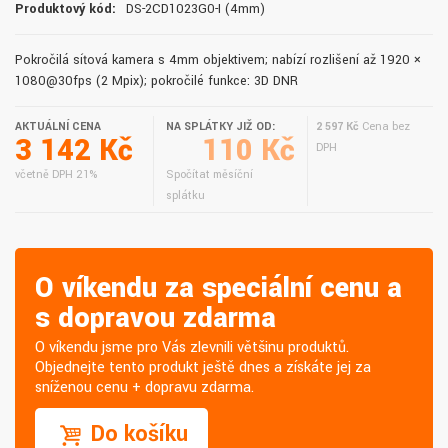
Produktový kód:
DS-2CD1023G0-I (4mm)
Pokročilá síťová kamera s 4mm objektivem; nabízí rozlišení až 1920 ×
1080@30fps (2 Mpix); pokročilé funkce: 3D DNR
AKTUÁLNÍ CENA
NA SPLÁTKY JIŽ OD:
2 597 Kč
Cena bez
3 142 Kč
110 Kč
DPH
včetně DPH 21%
Spočítat měsíční
splátku
O víkendu za speciální cenu a
s dopravou zdarma
O víkendu jsme pro Vás zlevnili většinu produktů.
Objednejte tento produkt ještě dnes a získáte jej za
sníženou cenu + dopravu zdarma.
Do košíku