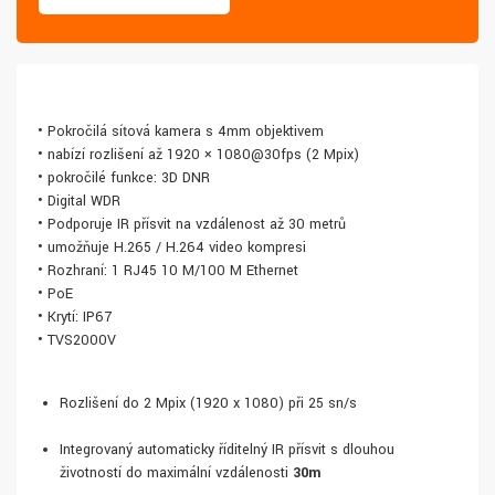
• Pokročilá síťová kamera s 4mm objektivem
• nabízí rozlišení až 1920 × 1080@30fps (2 Mpix)
• pokročilé funkce: 3D DNR
• Digital WDR
• Podporuje IR přísvit na vzdálenost až 30 metrů
• umožňuje H.265 / H.264 video kompresi
• Rozhraní: 1 RJ45 10 M/100 M Ethernet
• PoE
• Krytí: IP67
• TVS2000V
Rozlišení do 2 Mpix (1920 x 1080) při 25 sn/s
Integrovaný automaticky říditelný IR přísvit s dlouhou
životností do maximální vzdálenosti
30m