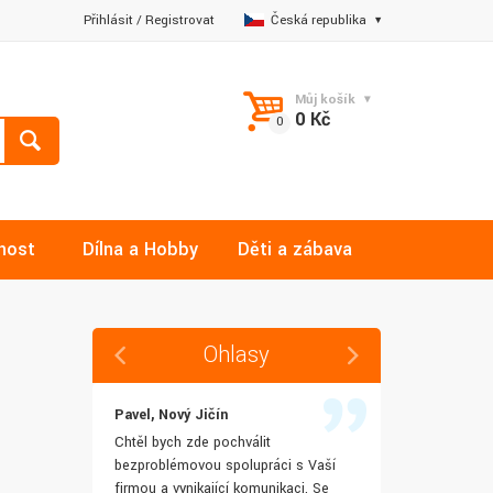
Přihlásit
/
Registrovat
Česká republika
Můj košík
0 Kč
nost
Dílna a Hobby
Děti a zábava
Ohlasy
Pavel, Nový Jičín
Jana, Libere
 rychlost
Chtěl bych zde pochválit
Výborná komu
šenostem
bezproblémovou spolupráci s Vaší
Ochotně mi z
užívat i IT
firmou a vynikající komunikaci. Se
dotazy a ještě