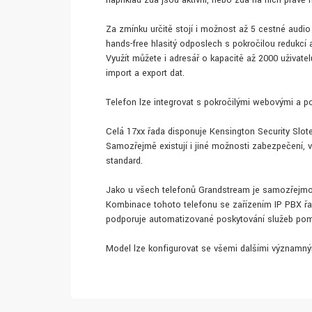
například zda jsou aktivní, nebo zda na nich právě 
Za zmínku určitě stojí i možnost až 5 cestné audio
hands-free hlasitý odposlech s pokročilou redukcí 
Využít můžete i adresář o kapacitě až 2000 uživatel
import a export dat.
Telefon lze integrovat s pokročilými webovými a p
Celá 17xx řada disponuje Kensington Security Slotem
Samozřejmě existují i jiné možnosti zabezpečení, 
standard.
Jako u všech telefonů Grandstream je samozřejmos
Kombinace tohoto telefonu se zařízením IP PBX řa
podporuje automatizované poskytování služeb po
Model lze konfigurovat se všemi dalšími významným