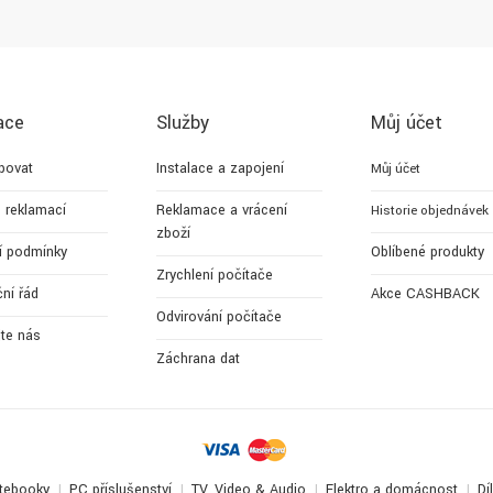
ace
Služby
Můj účet
povat
Instalace a zapojení
Můj účet
 reklamací
Reklamace a vrácení
Historie objednávek
zboží
í podmínky
Oblíbené produkty
Zrychlení počítače
ní řád
Akce CASHBACK
Odvirování počítače
jte nás
Záchrana dat
tebooky
PC příslušenství
TV, Video & Audio
Elektro a domácnost
Dí