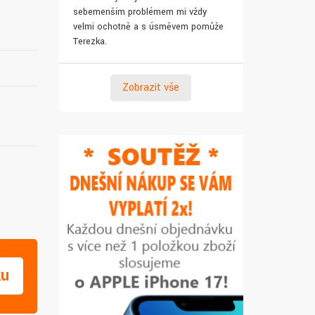
sebemenším problémem mi vždy
pro syna. Za 
velmi ochotně a s úsměvem pomůže
Terezka.
Zobrazit vše
ku