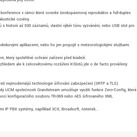
neprobíhá jiný hovor.
 konference v rámci které oceníte širokopásmový reproduktor a full-duplex
akustické ozvěny.
ů s historií až 500 záznamů, vlastní výběr tónu vyzvánění, nebo USB slot pro
odnikovými aplikacemi, nebo ho jen propojit s meteorologickými službami.
, který spolehlivě ochrání zařízení před krádeží.
vzhledem ale k celosvětovému rozšíření K-Slotů jde o de facto prověřený
tí nejmodernější technologie šifrování zabezpečení (SRTP a TLS).
dy UCM společnosti Grandstream umožňuje využití funkce Zero-Config, která
mocí konfiguračního souboru TR-069 nebo AES šifrovaného XML.
i IP PBX systémy, například 3CX, Broadsoft, Asterisk...