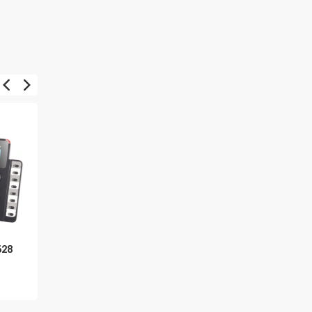
628
Grandstream GXP1610
Cisco 7811 - VoIP
VoIP telefon
telefon
1 019 Kč
3 013 Kč