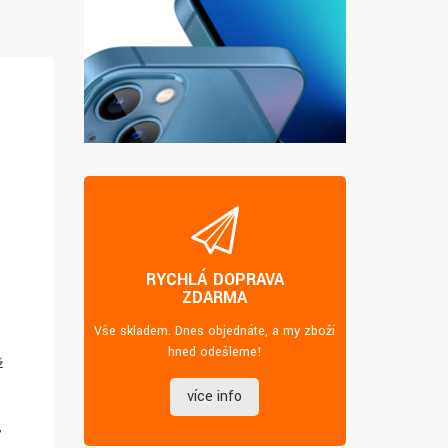
RYCHLÁ DOPRAVA
ZDARMA
Vše skladem. Dnes objednáte, a my zboží
hned odešleme!
ž
více info
,