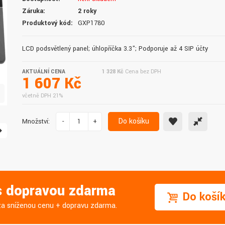
doručení do druhého dne.
služby. Vřele doporučuji.
Záruka:
2 roky
Produktový kód:
GXP1780
LCD podsvětlený panel; úhlopříčka 3.3"; Podporuje až 4 SIP účty
AKTUÁLNÍ CENA
1 328 Kč
Cena bez DPH
1 607 Kč
včetně DPH 21%
Do košíku
Množství:
-
+
 s dopravou zdarma
Do koší
j za sníženou cenu + dopravu zdarma.