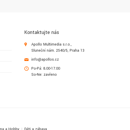
Kontaktujte nás
Apollo Multimedia s.r.o.,
Sluneční nám. 2540/5, Praha 13
info@apollos.cz
Po-Pá: 8.00-17.00
So-Ne: zavřeno
lna a Hobby
Děti a zábava