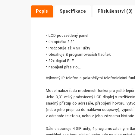
Popis
Specifikace
Příslušenství (3)
• LCD podsvětlený panel
• úhlopříčka 3.3"
• Podporuje až 4 SIP účty
• obsahuje 8 programovacích tlačítek
• 32x digital BLF
• napájení přes PoE.
Výkonný IP telefon s pokročilými telefonickými f
Model nabízí řadu moderních funkcí pro ještě lepší a
Jeho 3,3“ velký podsvícený LCD displej s rozlišením
snadný přístup do adresáře, přepojení hovoru, vytv
(nebo jeho přepnutí do náhlavní soupravy), vypnutí
z adresáře telefonu, nebo z jeho záznamu historie v
Dále disponuje 4 SIP účty, 4 programovatelnými tlač