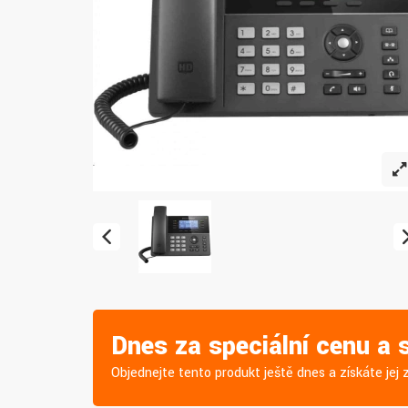
Dnes za speciální cenu a
Objednejte tento produkt ještě dnes a získáte je