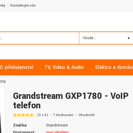
nky
Kontaktujte nás
Všude...
C příslušenství
TV, Video & Audio
Elektro a domác
fony
Grandstream GXP1780 - VoIP
telefon
Milan, Mělník
David, Praha
(5 z 5)
7 Hodnocení
Ohodnotit
Nakupoval jsem zde již několikrát a
Nalákali mě na nízké ceny a
Značka:
Grandstream
vždy v pořádku. Vše skladem a za
doručení. Díky dobrým zku
normální ceny. Třešničkou na dortu je
jsem pro svou firmu začal vy
Dostupnost:
není skladem