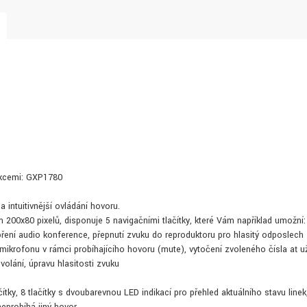
unkcemi: GXP1780
 intuitivnější ovládání hovoru.
 200x80 pixelů, disponuje 5 navigačními tlačítky, které Vám například umožní:
oření audio konference, přepnutí zvuku do reproduktoru pro hlasitý odposlech
 mikrofonu v rámci probíhajícího hovoru (mute), vytočení zvoleného čísla ať u
olání, úpravu hlasitosti zvuku
ítky, 8 tlačítky s dvoubarevnou LED indikací pro přehled aktuálního stavu linek