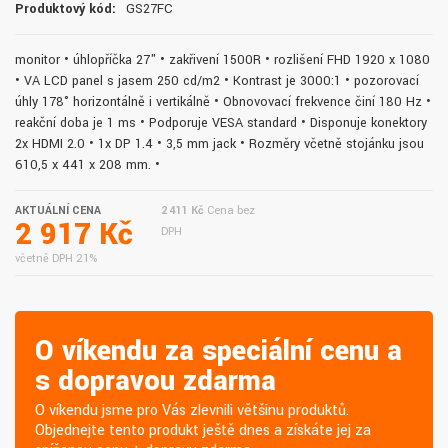
Produktový kód:
GS27FC
monitor • úhlopříčka 27" • zakřivení 1500R • rozlišení FHD 1920 x 1080
• VA LCD panel s jasem 250 cd/m2 • Kontrast je 3000:1 • pozorovací
úhly 178° horizontálně i vertikálně • Obnovovací frekvence činí 180 Hz •
reakční doba je 1 ms • Podporuje VESA standard • Disponuje konektory
2x HDMI 2.0 • 1x DP 1.4 • 3,5 mm jack • Rozměry včetně stojánku jsou
610,5 x 441 x 208 mm. •
AKTUÁLNÍ CENA
2 411 Kč
Cena bez
2 917 Kč
DPH
včetně DPH 21%
O víkendu za speciální cenu a
s dopravou zdarma
O víkendu jsme pro Vás zlevnili většinu produktů.
Objednejte tento produkt ještě dnes a získáte jej za