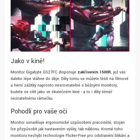
Jako v kině!
Monitor Gigabyte GS27FC disponuje
zakřivením 1500R
, jež vás
daleko lépe vtáhne do děje. Díky tomu se můžete těšit na filmové
a herní zážitky naprosto nesrovnatelné s běžnými monitory,
budete se cítit jako ve skutečném kině - a to i díky téměř
neznatelnému rámečku.
Pohodlí pro vaše oči
Monitor usnadňuje ergonomické uzpůsobení pracoviště, stojan
lze přizpůsobit jak nastavením výšky, tak náklonu. Kromě toho
monitoru nechybí technologie Flicker-Free pro odstranění blikání a