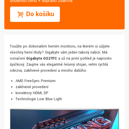
sníženou cenu + dopravu zdarma.
Do košíku
Toužíte po dokonalém herním monitoru, na kterém si užijete
všechny herní tituly? Gigabyte vám jeden takový nabízí. Má
označení
Gigabyte GS27FC
a už na první pohled je naprosto
špičkový. Zaujme vás elegantně řešený stojan, velmi rychlá
odezva, zakřivené provedení a mnoho dalšího.
AMD FreeSync Premium
zakřivené provedení
konektory HDMI, DP
Technologie Low Blue Light