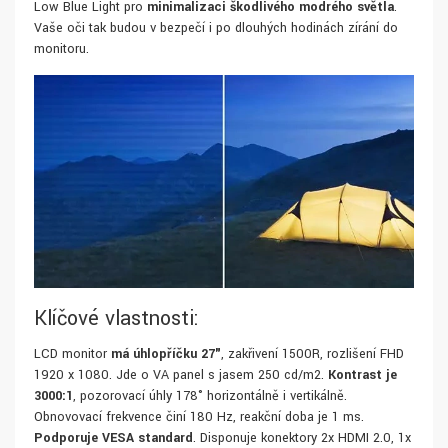
Low Blue Light pro
minimalizaci škodlivého modrého světla
.
Vaše oči tak budou v bezpečí i po dlouhých hodinách zírání do
monitoru.
Klíčové vlastnosti:
LCD monitor
má úhlopříčku 27"
, zakřivení 1500R, rozlišení FHD
1920 x 1080. Jde o VA panel s jasem 250 cd/m2.
Kontrast je
3000:1
, pozorovací úhly 178° horizontálně i vertikálně.
Obnovovací frekvence činí 180 Hz, reakční doba je 1 ms.
Podporuje VESA standard
. Disponuje konektory 2x HDMI 2.0, 1x