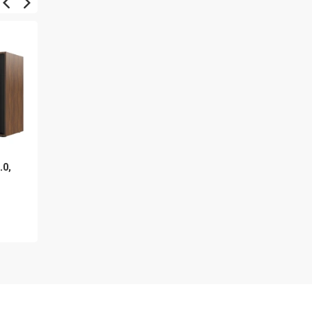
.0,
Genius SP-HF280 2.0,
Genius SP-HF180, 2.0,
dřevěné
dřevěné, černá
369 Kč
345 Kč