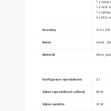
1 x vstup 
1 x AUX v
1 x výstup
2 x RCA v
Rozměry
314 x 230
Barva
černá - zl
Materiál
dřevo, pla
Konfigurace reproduktorů
2.1
Výkon reproduktorů celkový
80 W
Výkon satelitu
20 W