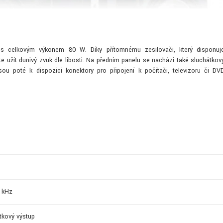
1 s celkovým výkonem 80 W. Díky přítomnému zesilovači, který disponuj
 užít dunivý zvuk dle libosti. Na předním panelu se nachází také sluchátkov
ou poté k dispozici konektory pro připojení k počítači, televizoru či DV
0 kHz
tkový výstup