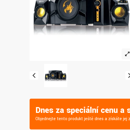
Dnes za speciální cenu a
Objednejte tento produkt ještě dnes a získáte je