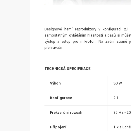
Designové herní reproduktory v konfiguraci 2.
samostatným ovládáním hlasitosti a basů si můžete
výstup a vstup pro mikrofon. Na zadní straně js
přehrávači.
TECHNICKÁ SPECIFIKACE
Výkon
80 W
Konfigurace
2.1
Frekvenční rozsah
35 Hz - 2
Připojení
1 x sluchá