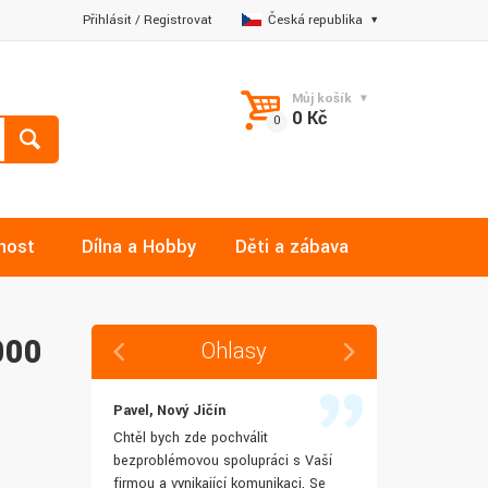
Přihlásit
/
Registrovat
Česká republika
Můj košík
0 Kč
nost
Dílna a Hobby
Děti a zábava
000
Ohlasy
Pavel, Nový Jičín
Jana, Libere
 rychlost
Chtěl bych zde pochválit
Výborná komu
šenostem
bezproblémovou spolupráci s Vaší
Ochotně mi z
užívat i IT
firmou a vynikající komunikaci. Se
dotazy a ještě