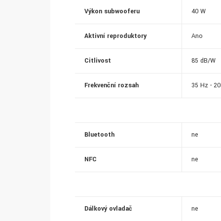
Výkon subwooferu
40 W
Aktivní reproduktory
Ano
Citlivost
85 dB/W
Frekvenční rozsah
35 Hz - 2
Bluetooth
ne
NFC
ne
Dálkový ovladač
ne