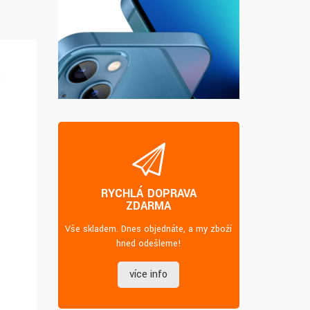
RYCHLÁ DOPRAVA
ZDARMA
Vše skladem. Dnes objednáte, a my zboží
hned odešleme!
více info