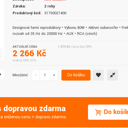
doručení do druhého dne.
služby. Vřele doporučuji.
Záruka:
2 roky
Produktový kód:
31730021400
Designové herní reproduktory • Výkonu 80W • Aktivní subwoofer • Fre
rozsah od 35 Hz do 20000 Hz • AUX • RCA (cinch)
AKTUÁLNÍ CENA
1 873 Kč
Cena bez DPH
2 266 Kč
včetně DPH 21%
Do košíku
Množství:
-
+
 s dopravou zdarma
Do koší
j za sníženou cenu + dopravu zdarma.