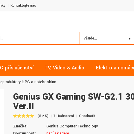
nky
Kontaktujte nás
Všude...
C příslušenství
TV, Video & Audio
Elektro a domác
eproduktory k PC a notebookům
Genius GX Gaming SW-G2.1 3
Ver.II
Milan, Mělník
David, Praha
(5 z 5)
7 Hodnocení
Ohodnotit
Nakupoval jsem zde již několikrát a
Nalákali mě na nízké ceny a
Značka:
Genius Computer Technology
vždy v pořádku. Vše skladem a za
doručení. Díky dobrým zku
normální ceny. Třešničkou na dortu je
jsem pro svou firmu začal vy
Dostupnost:
není skladem