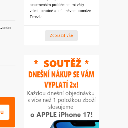
sebemenším problémem mi vždy
pro syna. Za 
velmi ochotně a s úsměvem pomůže
Terezka.
kvenční
Zobrazit vše
ku