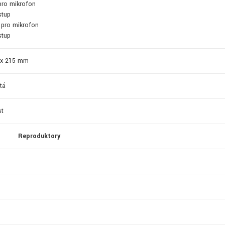
pro mikrofon
stup
 pro mikrofon
stup
 x 215 mm
atá
st
Reproduktory