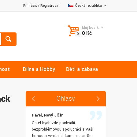
Přihlásit
/
Registrovat
Česká republika
Můj košík
0 Kč
nost
Dílna a Hobby
Děti a zábava
ack
Ohlasy
Pavel, Nový Jičín
Jana, Libere
 rychlost
Chtěl bych zde pochválit
Výborná komu
šenostem
bezproblémovou spolupráci s Vaší
Ochotně mi z
užívat i IT
firmou a vynikající komunikaci. Se
dotazy a ještě