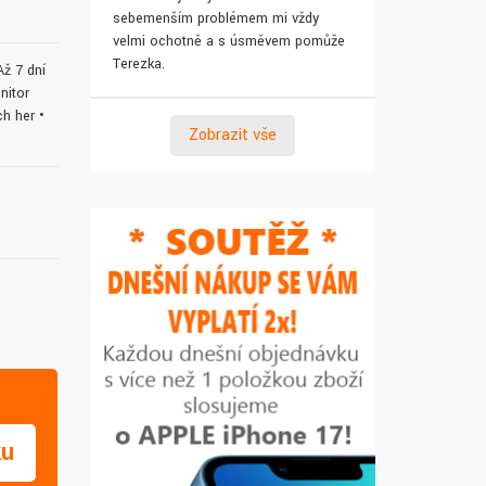
sebemenším problémem mi vždy
pro syna. Za 
velmi ochotně a s úsměvem pomůže
Terezka.
Až 7 dní
nitor
ch her •
Zobrazit vše
ku