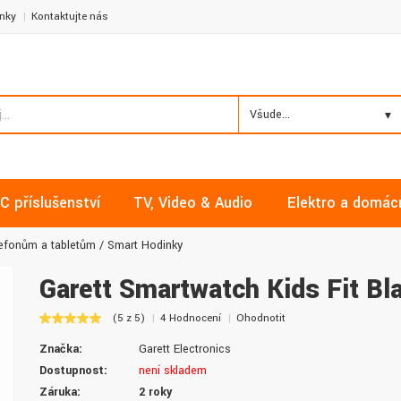
nky
Kontaktujte nás
Všude...
C příslušenství
TV, Video & Audio
Elektro a domác
lefonům a tabletům
Smart Hodinky
Garett Smartwatch Kids Fit Bl
(5 z 5)
4 Hodnocení
Ohodnotit
Milan, Mělník
David, Praha
Značka:
Garett Electronics
Nakupoval jsem zde již několikrát a
Nalákali mě na nízké ceny a
Dostupnost:
není skladem
vždy v pořádku. Vše skladem a za
doručení. Díky dobrým zku
Záruka:
2 roky
normální ceny. Třešničkou na dortu je
jsem pro svou firmu začal vy