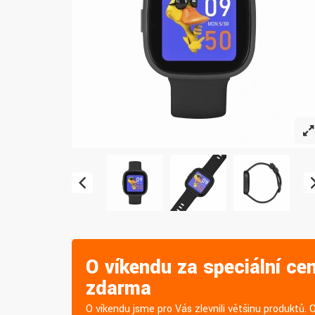
O víkendu za speciální ce
zdarma
O víkendu jsme pro Vás zlevnili většinu produktů. 