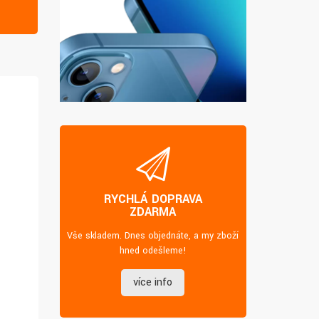
RYCHLÁ DOPRAVA
ZDARMA
Vše skladem. Dnes objednáte, a my zboží
hned odešleme!
více info