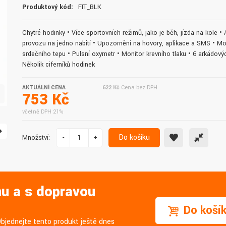
Produktový kód:
FIT_BLK
doručení do druhého dne.
služby. Vřele doporučuji.
Chytré hodinky • Více sportovních režimů, jako je běh, jízda na kole • 
provozu na jedno nabití • Upozornění na hovory, aplikace a SMS • Mo
srdečního tepu • Pulsní oxymetr • Monitor krevního tlaku • 6 arkádový
Několik ciferníků hodinek
AKTUÁLNÍ CENA
622 Kč
Cena bez DPH
753 Kč
včetně DPH 21%
Do košíku
Množství:
-
+
nu a s dopravou
Do koší
Objednejte tento produkt ještě dnes