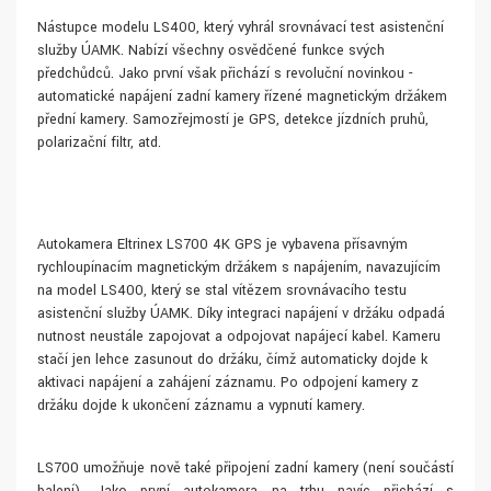
Nástupce modelu LS400, který vyhrál srovnávací test asistenční
služby ÚAMK. Nabízí všechny osvědčené funkce svých
předchůdců. Jako první však přichází s revoluční novinkou -
automatické napájení zadní kamery řízené magnetickým držákem
přední kamery. Samozřejmostí je GPS, detekce jízdních pruhů,
polarizační filtr, atd.
Autokamera Eltrinex LS700 4K GPS je vybavena přísavným
rychloupínacím magnetickým držákem s napájením, navazujícím
na model LS400, který se stal vítězem srovnávacího testu
asistenční služby ÚAMK. Díky integraci napájení v držáku odpadá
nutnost neustále zapojovat a odpojovat napájecí kabel. Kameru
stačí jen lehce zasunout do držáku, čímž automaticky dojde k
aktivaci napájení a zahájení záznamu. Po odpojení kamery z
držáku dojde k ukončení záznamu a vypnutí kamery.
LS700 umožňuje nově také připojení zadní kamery (není součástí