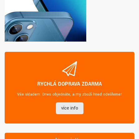
RYCHLÁ DOPRAVA ZDARMA
Vše skladem. Dnes objednáte, a my zboží hned odešleme!
více info