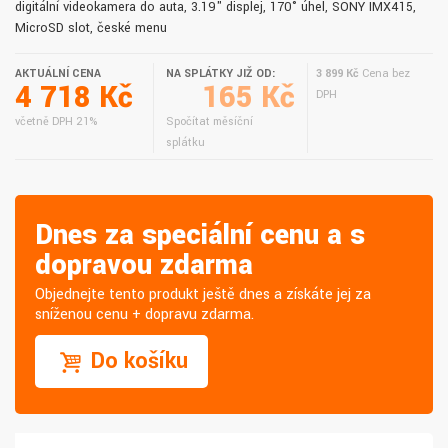
digitální videokamera do auta, 3.19" displej, 170° úhel, SONY IMX415,
MicroSD slot, české menu
AKTUÁLNÍ CENA
NA SPLÁTKY JIŽ OD:
3 899 Kč
Cena bez
4 718 Kč
165 Kč
DPH
včetně DPH 21%
Spočítat měsíční
splátku
Dnes za speciální cenu a s
dopravou zdarma
Objednejte tento produkt ještě dnes a získáte jej za
sníženou cenu + dopravu zdarma.
Do košíku