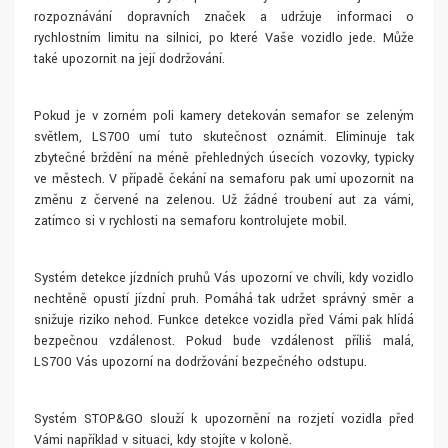
rozpoznávání dopravních značek a udržuje informaci o
rychlostním limitu na silnici, po které Vaše vozidlo jede. Může
také upozornit na její dodržování.
Pokud je v zorném poli kamery detekován semafor se zeleným
světlem, LS700 umí tuto skutečnost oznámit. Eliminuje tak
zbytečné brždění na méně přehledných úsecích vozovky, typicky
ve městech. V případě čekání na semaforu pak umí upozornit na
změnu z červené na zelenou. Už žádné troubení aut za vámi,
zatímco si v rychlosti na semaforu kontrolujete mobil.
Systém detekce jízdních pruhů Vás upozorní ve chvíli, kdy vozidlo
nechtěně opustí jízdní pruh. Pomáhá tak udržet správný směr a
snižuje riziko nehod. Funkce detekce vozidla před Vámi pak hlídá
bezpečnou vzdálenost. Pokud bude vzdálenost příliš malá,
LS700 Vás upozorní na dodržování bezpečného odstupu.
Systém STOP&GO slouží k upozornění na rozjetí vozidla před
Vámi například v situaci, kdy stojíte v koloně.