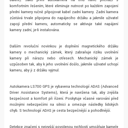
balení). Jako první autokamera na trhu navíc přichází s
komfortním řešením, které eliminuje nutnost po každém zapojení
přední kamery ručně připojovat kabel zadní kamery. Zadní kamera
zůstává trvale připojena do napájecího držáku a jakmile uživatel
zapojí přední kameru, automaticky se aktivuje také napájení
kamery zadní, je-li instalována.
Dalším revoluční novinkou je doplnění magnetického držáku
kamery o mechanický zámek, který zabraňuje riziku uvolnění
kamery při nárazu nebo otřesech. Mechanický zámek je
uzpůsoben tak, aby k jeho uvolnění došlo, jakmile uživatel uchopí
kameru, aby ji z držáku vyjmul.
Autokamera LS700 GPS je vybavena technologií ADAS (Advanced
Driver Assistance Systems), která je navržena tak, aby zvýšila
bezpečnost a komfort při řízení. Poskytuje včasné varování před
možnými nebezpečími na silnici a omezuje následky lidských
chyb. S technologií ADAS je cesta bezpečnější a pohodlnější.
Detekce značení s nejvyšší povolenou rychlostí umožňuje kameře