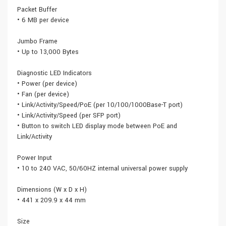
Packet Buffer
• 6 MB per device
Jumbo Frame
• Up to 13,000 Bytes
Diagnostic LED Indicators
• Power (per device)
• Fan (per device)
• Link/Activity/Speed/PoE (per 10/100/1000Base-T port)
• Link/Activity/Speed (per SFP port)
• Button to switch LED display mode between PoE and
Link/Activity
Power Input
• 10 to 240 VAC, 50/60HZ internal universal power supply
Dimensions (W x D x H)
• 441 x 209.9 x 44 mm
Size