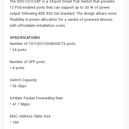
The DGS-1210-24P is a 24-port Smart PoE Switch that provides
12 PoE-enabled ports that can support up to 30 W of power
output following IEEE 802.3at standard. The design allows more
flexibility in power allocation for a variety of powered devices
with affordable installation costs.
SPECIFICATIONS
Number of 10/100/1000BASE-TX ports
• 24 ports
Number of SFP ports
• 4 ports
Switch Capacity
• 56 Gbps
64-Byte Packet Forwarding Rate
• 41.7 Mpps
MAC Address Table Size
• 16K