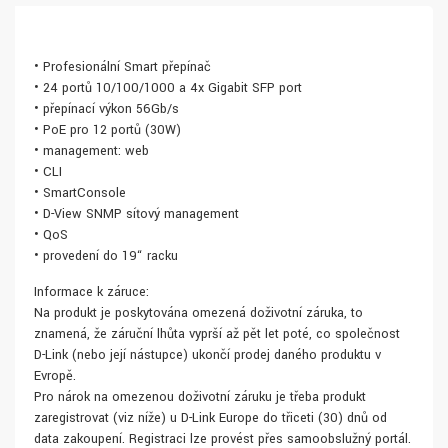
• Profesionální Smart přepínač
• 24 portů 10/100/1000 a 4x Gigabit SFP port
• přepínací výkon 56Gb/s
• PoE pro 12 portů (30W)
• management: web
• CLI
• SmartConsole
• D-View SNMP síťový management
• QoS
• provedení do 19“ racku
Informace k záruce:
Na produkt je poskytována omezená doživotní záruka, to
znamená, že záruční lhůta vyprší až pět let poté, co společnost
D-Link (nebo její nástupce) ukončí prodej daného produktu v
Evropě.
Pro nárok na omezenou doživotní záruku je třeba produkt
zaregistrovat (viz níže) u D-Link Europe do třiceti (30) dnů od
data zakoupení. Registraci lze provést přes samoobslužný portál.