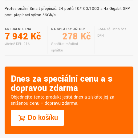
Profesionální Smart přepínač; 24 portů 10/100/1000 a 4x Gigabit SFP
port; přepínací výkon 56Gb/s
AKTUÁLNÍ CENA
NA SPLÁTKY JIŽ OD:
6 564 Kč
Cena bez
7 942 Kč
278 Kč
DPH
včetně DPH 21%
Spočítat měsíční
splátku
Dnes za speciální cenu a s
dopravou zdarma
Objednejte tento produkt ještě dnes a získáte jej za
sníženou cenu + dopravu zdarma.
Do košíku