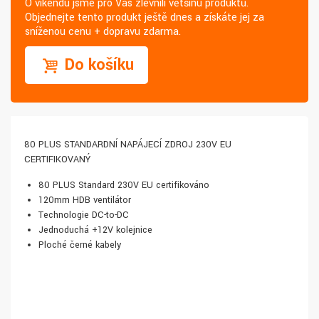
O víkendu jsme pro Vás zlevnili většinu produktů.
Objednejte tento produkt ještě dnes a získáte jej za
sníženou cenu + dopravu zdarma.
Do košíku
80 PLUS STANDARDNÍ NAPÁJECÍ ZDROJ 230V EU
CERTIFIKOVANÝ
80 PLUS Standard 230V EU certifikováno
120mm HDB ventilátor
Technologie DC-to-DC
Jednoduchá +12V kolejnice
Ploché černé kabely