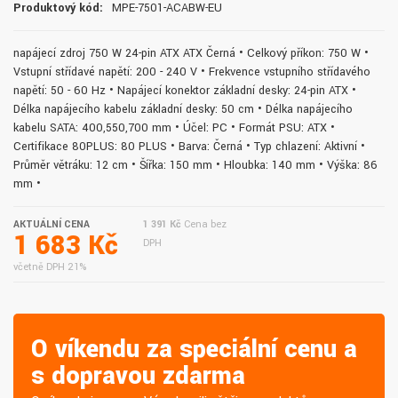
Produktový kód:
MPE-7501-ACABW-EU
napájecí zdroj 750 W 24-pin ATX ATX Černá • Celkový příkon: 750 W •
Vstupní střídavé napětí: 200 - 240 V • Frekvence vstupního střídavého
napětí: 50 - 60 Hz • Napájecí konektor základní desky: 24-pin ATX •
Délka napájecího kabelu základní desky: 50 cm • Délka napájecího
kabelu SATA: 400,550,700 mm • Účel: PC • Formát PSU: ATX •
Certifikace 80PLUS: 80 PLUS • Barva: Černá • Typ chlazení: Aktivní •
Průměr větráku: 12 cm • Šířka: 150 mm • Hloubka: 140 mm • Výška: 86
mm •
AKTUÁLNÍ CENA
1 391 Kč
Cena bez
1 683 Kč
DPH
včetně DPH 21%
O víkendu za speciální cenu a
s dopravou zdarma