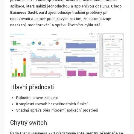
prostřednictvím nástroje Cisco Business Dashboard a mobilní
aplikace, která nabízí jednoduchou a spolehlivou obsluhu.
Cisco
Business Dashboard
zjednodušuje tradiční problémy při
nasazování a správě podnikových sítí tím, že automatizuje
nasazení, monitorování a správu životního cyklu sítě.
Hlavní přednosti
Robustní síťové zařízení
Komplexní rozsah bezpečnostních funkcí
Snadná správa přes moderní aplikační prostředí
Chytrý switch
Řada Cisco Business 220 představuje
inteligentní přepínače
se