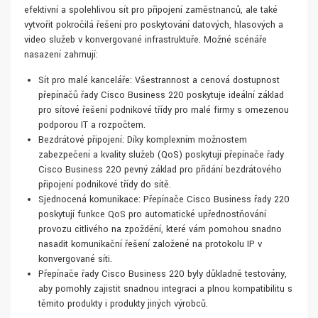
efektivní a spolehlivou síť pro připojení zaměstnanců, ale také
vytvořit pokročilá řešení pro poskytování datových, hlasových a
video služeb v konvergované infrastruktuře. Možné scénáře
nasazení zahrnují:
Síť pro malé kanceláře: Všestrannost a cenová dostupnost
přepínačů řady Cisco Business 220 poskytuje ideální základ
pro síťové řešení podnikové třídy pro malé firmy s omezenou
podporou IT a rozpočtem.
Bezdrátové připojení: Díky komplexním možnostem
zabezpečení a kvality služeb (QoS) poskytují přepínače řady
Cisco Business 220 pevný základ pro přidání bezdrátového
připojení podnikové třídy do sítě.
Sjednocená komunikace: Přepínače Cisco Business řady 220
poskytují funkce QoS pro automatické upřednostňování
provozu citlivého na zpoždění, které vám pomohou snadno
nasadit komunikační řešení založené na protokolu IP v
konvergované síti.
Přepínače řady Cisco Business 220 byly důkladně testovány,
aby pomohly zajistit snadnou integraci a plnou kompatibilitu s
těmito produkty i produkty jiných výrobců.