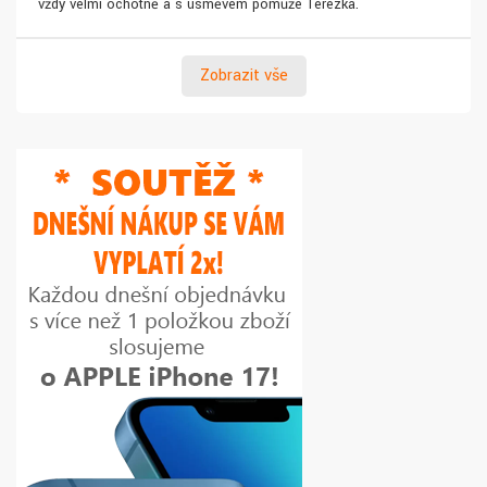
vždy velmi ochotně a s úsměvem pomůže Terezka.
Zobrazit vše