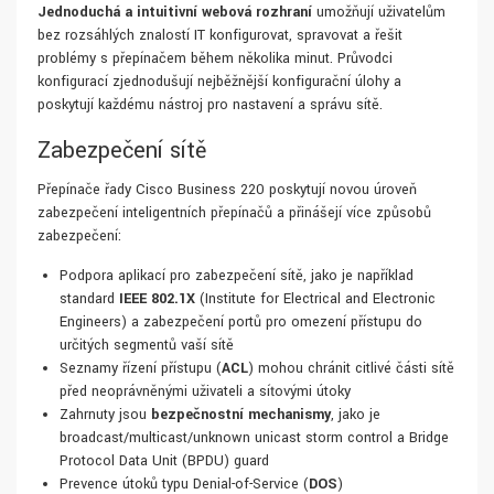
Jednoduchá a intuitivní webová rozhraní
umožňují uživatelům
bez rozsáhlých znalostí IT konfigurovat, spravovat a řešit
problémy s přepínačem během několika minut. Průvodci
konfigurací zjednodušují nejběžnější konfigurační úlohy a
poskytují každému nástroj pro nastavení a správu sítě.
Zabezpečení sítě
Přepínače řady Cisco Business 220 poskytují novou úroveň
zabezpečení inteligentních přepínačů a přinášejí více způsobů
zabezpečení:
Podpora aplikací pro zabezpečení sítě, jako je například
standard
IEEE 802.1X
(Institute for Electrical and Electronic
Engineers) a zabezpečení portů pro omezení přístupu do
určitých segmentů vaší sítě
Seznamy řízení přístupu (
ACL
) mohou chránit citlivé části sítě
před neoprávněnými uživateli a síťovými útoky
Zahrnuty jsou
bezpečnostní mechanismy
, jako je
broadcast/multicast/unknown unicast storm control a Bridge
Protocol Data Unit (BPDU) guard
Prevence útoků typu Denial-of-Service (
DOS
)