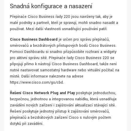
Snadná konfigurace a nasazení
Přepínače Cisco Business řady 220 jsou navrženy tak, aby je
malé podniky a partneři, kteří je spravují, mohli snadno nasadit a
používat. Mezi další vlastnosti usnadňující používání patří:
Cisco Business Dashboard
je určen pro správu přepínačů,
směrovačů a bezdrátových přístupových bodů Cisco Business.
Pomocí Dashboardu si snadno přizpůsobíte rozhraní a widgety
pro aktivní správu sítě. Přepínače řady Cisco Business 220 se
připojují přímo k nástroji Cisco Business Dashboard, takže není
nutné nastavovat samostatný hardware nebo virtuální počítač na
místě. Další informace naleznete na adrese
https://www.cisco.com/go/cbd.
Řešení Cisco Network Plug and Play
poskytuje jednoduchou,
bezpečnou, jednotnou a integrovanou nabídku, která usnadňuje
zavádění nových zařízení i zajišťování aktualizací stávající sítě.
Řešení poskytuje jednotný přístup k zajišťování směrovačů,
přepínačů a bezdrátových zařízení Cisco s nulovým počtem
dotyků při zavádění.