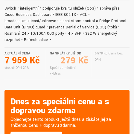
Switch • inteligentní • podporuje kvalitu služeb (QoS) • správa přes
Cisco Business Dashboard • IEEE 802.1X • ACL •
broadcast/multicast/unknown unicast storm control a Bridge Protocol
Data Unit (BPDU) guard • prevence Denial-of-Service (DOS) útoků •
Rozhraní: 24 x 10/100/1000 porty • 4 x SFP • 382 W energetický
rozpočet • Refresh edice. •
AKTUÁLNÍ CENA
NA SPLÁTKY JIŽ OD:
6 578 Kč
Cena bez
7 959 Kč
279 Kč
DPH
včetně DPH 21%
Spočítat měsíční
splátku
Dnes za speciální cenu a s
dopravou zdarma
Objednejte tento produkt ještě dnes a získáte jej za
sníženou cenu + dopravu zdarma.