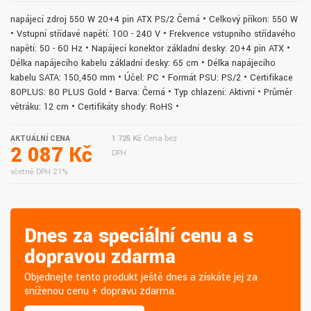
napájecí zdroj 550 W 20+4 pin ATX PS/2 Černá • Celkový příkon: 550 W
• Vstupní střídavé napětí: 100 - 240 V • Frekvence vstupního střídavého
napětí: 50 - 60 Hz • Napájecí konektor základní desky: 20+4 pin ATX •
Délka napájecího kabelu základní desky: 65 cm • Délka napájecího
kabelu SATA: 150,450 mm • Účel: PC • Formát PSU: PS/2 • Certifikace
80PLUS: 80 PLUS Gold • Barva: Černá • Typ chlazení: Aktivní • Průměr
větráku: 12 cm • Certifikáty shody: RoHS •
AKTUÁLNÍ CENA
1 725 Kč
Cena bez
2 087 Kč
DPH
včetně DPH 21%
Dnes za speciální cenu a s
dopravou zdarma
Objednejte tento produkt ještě dnes a získáte jej za
sníženou cenu + dopravu zdarma.