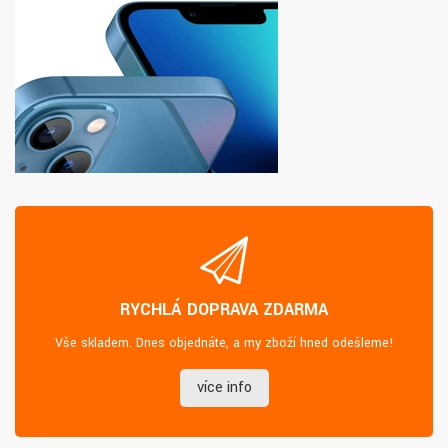
RYCHLÁ DOPRAVA ZDARMA
Vše skladem. Dnes objednáte, a my zboží hned odešleme!
více info