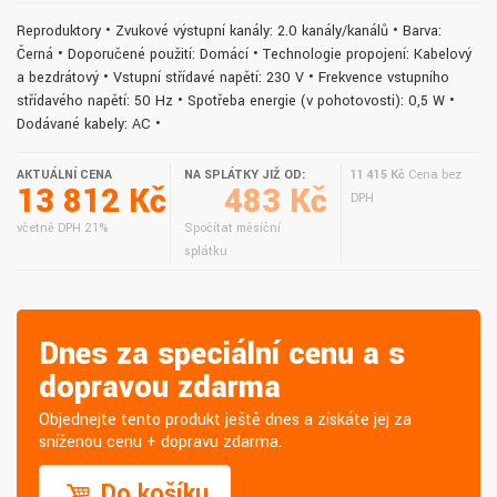
Reproduktory • Zvukové výstupní kanály: 2.0 kanály/kanálů • Barva:
Černá • Doporučené použití: Domácí • Technologie propojení: Kabelový
a bezdrátový • Vstupní střídavé napětí: 230 V • Frekvence vstupního
střídavého napětí: 50 Hz • Spotřeba energie (v pohotovosti): 0,5 W •
Dodávané kabely: AC •
AKTUÁLNÍ CENA
NA SPLÁTKY JIŽ OD:
11 415 Kč
Cena bez
13 812 Kč
483 Kč
DPH
včetně DPH 21%
Spočítat měsíční
splátku
Dnes za speciální cenu a s
dopravou zdarma
Objednejte tento produkt ještě dnes a získáte jej za
sníženou cenu + dopravu zdarma.
Do košíku