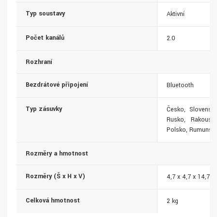
Typ soustavy
Aktivní
Počet kanálů
2.0
Rozhraní
Bezdrátové připojení
Bluetooth
Typ zásuvky
Česko, Slovensk
Rusko, Rakousko
Polsko, Rumunsko
Rozměry a hmotnost
Rozměry (Š x H x V)
4,7 x 4,7 x 14,7 
Celková hmotnost
2 kg