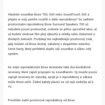
Vlastníte soundbar Bose 700, 500 nebo SoundTouch 300 a
přejete si svůj systém rozšířit o další reproduktory? Se zadními
prostorovými reproduktory Bose Surround Speakers 700 už
nebudete pouze poslouchat, ocitnete se přímo uprostřed akce, ať
už budete sledovat film plný výbuchů a střelby nebo dokument o
divokých šelmách. Produkují ten nejkvalitnější prostorový zvuk,
jaký můžete od Bose dostat, zabalený v elegantním exteriéru
černé barvy, který perfektně doplní váš soundbar a vůbec celý
systém.
Ke svým reproduktorům Bose dostanete také dva bezdrátové
receivery, které zajistí propojení se soundbarem. Vy musíte pouze
zapojit receivery do zásuvky, spojit je s reproduktory a zábava
může ihned začít. Žádné kabely plazící se od vaší sedačky až k
TV.
Prvotřídní zadní prostorové reproduktory od Bose