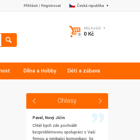
Přihlásit
/
Registrovat
Česká republika
Můj košík
0 Kč
nost
Dílna a Hobby
Děti a zábava
Ohlasy
Pavel, Nový Jičín
Jana, Libere
 rychlost
Chtěl bych zde pochválit
Výborná komu
šenostem
bezproblémovou spolupráci s Vaší
Ochotně mi z
užívat i IT
firmou a vynikající komunikaci. Se
dotazy a ještě