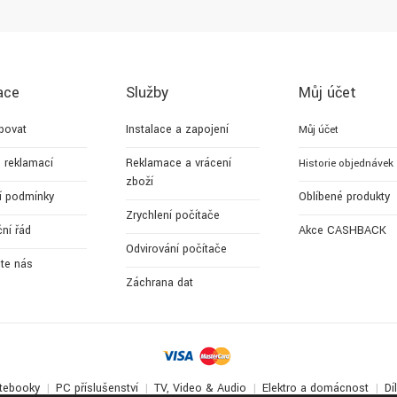
ace
Služby
Můj účet
povat
Instalace a zapojení
Můj účet
 reklamací
Reklamace a vrácení
Historie objednávek
zboží
í podmínky
Oblíbené produkty
Zrychlení počítače
ní řád
Akce CASHBACK
Odvirování počítače
jte nás
Záchrana dat
tebooky
PC příslušenství
TV, Video & Audio
Elektro a domácnost
Dí