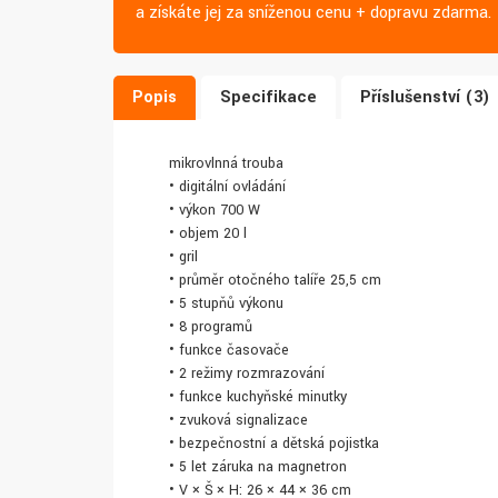
a získáte jej za sníženou cenu + dopravu zdarma.
Popis
Specifikace
Příslušenství (3)
mikrovlnná trouba
• digitální ovládání
• výkon 700 W
• objem 20 l
• gril
• průměr otočného talíře 25,5 cm
• 5 stupňů výkonu
• 8 programů
• funkce časovače
• 2 režimy rozmrazování
• funkce kuchyňské minutky
• zvuková signalizace
• bezpečnostní a dětská pojistka
• 5 let záruka na magnetron
• V × Š × H: 26 × 44 × 36 cm