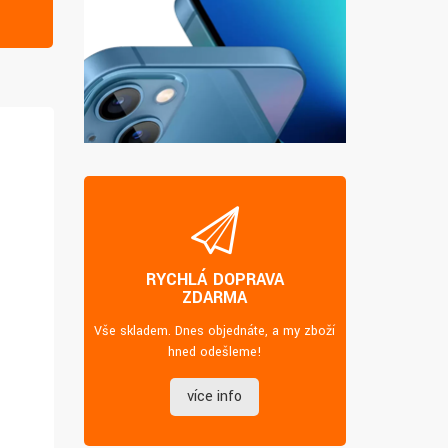
RYCHLÁ DOPRAVA
ZDARMA
Vše skladem. Dnes objednáte, a my zboží
hned odešleme!
více info