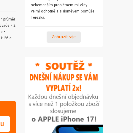
sebemenším problémem mi vždy
pro syna. Za 
velmi ochotně a s úsměvem pomůže
Terezka.
l • průměr
ovače • 2
e •
Zobrazit vše
H: 26 ×
ku